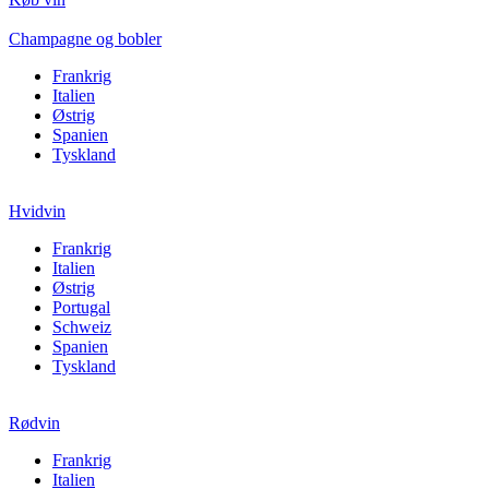
Champagne og bobler
Frankrig
Italien
Østrig
Spanien
Tyskland
Hvidvin
Frankrig
Italien
Østrig
Portugal
Schweiz
Spanien
Tyskland
Rødvin
Frankrig
Italien