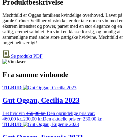
Produktbeskrivelse
Mechthild er Oggau familiens kvindelige overhoved. Lavet på
gamle Grüner Veltliner vinstokke, er der tale om en vin med en
ekstrem intensitet og power, parret med en stor elegance og en
saftig, cremet salinitet. En vin i en klasse for sig, og umulig at
sammenligne med andre store østrigske hvidvine. Mechthild er
noget helt særligt!
Se produkt PDF
Fra samme vinbonde
TILBUD
Gut Oggau, Cecilia 2023
Let hvidvin
460,00
kr.
Den oprindelige pris var:
460,00 kr..
230,00
kr.
Den aktuelle pris er: 230,00 kr..
TILBUD