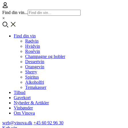
Find din vin...
×
Find din vin
Rødvin
Hvidvin
Rosévin
Champagne og bobler
Dessertvin
Orangevin
Sherry
Spiritus
Alkoholfri
Temakasser
Tilbud
Gavekort
Nyheder & Artikler
Vinbønder
Om Vinova
web@vinova.dk
+45 60 92 96 30
Køb vin