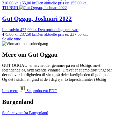
310,00 kr..
155,00
kr.
Den aktuelle pris er: 155,00 kr..
TILBUD
Gut Oggau, Joshuari 2022
Let rødvin
475,00
kr.
Den oprindelige pris var:
475,00 kr..
237,50
kr.
Den aktuelle pris er: 237,50 kr..
Se alle vine
Mere om Gut Oggau
GUT OGGAU, er navnet der gemmer på én af Østrigs mest
spændende og nytænkende vinhuse. Drevet af et ambitiøst ungt par,
der udover kærligheden til vin også deler kærligheden til god mad.
Og det i sådan en grad at de i dag ejer to toprestauranter i Østrig
Læs mere
Se producent PDF
Burgenland
Se flere vine fra Burgenland