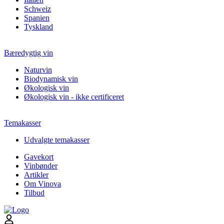
Schweiz
Spanien
Tyskland
Bæredygtig vin
Naturvin
Biodynamisk vin
Økologisk vin
Økologisk vin - ikke certificeret
Temakasser
Udvalgte temakasser
Gavekort
Vinbønder
Artikler
Om Vinova
Tilbud