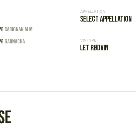
APPELLATION
Select Appellation
0%
Carignan m.m
VINTYPE
0%
Garnacha
Let rødvin
se