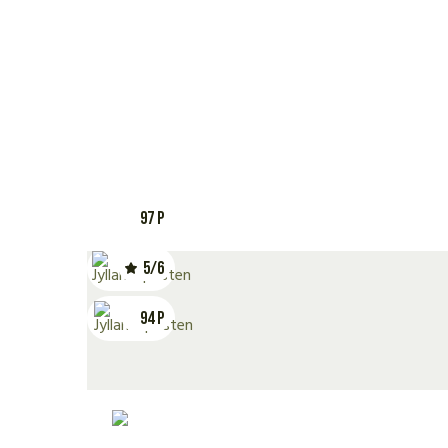
97 P
5/6
94 P