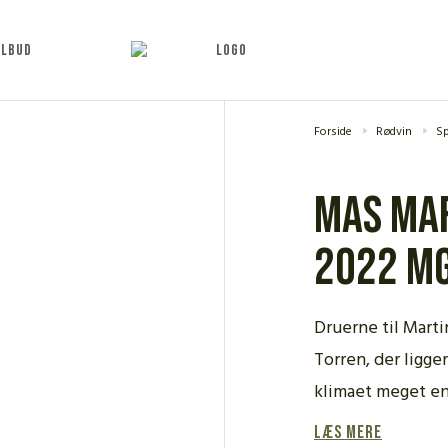
ILBUD
Forside
Rødvin
S
Mas Mar
2022 M
Druerne til Mart
Torren, der ligge
klimaet meget en
Læs mere