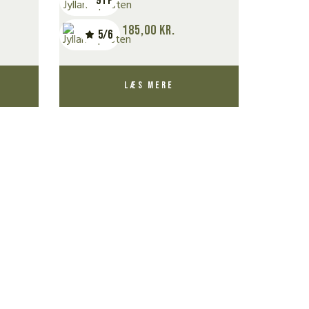
91 P
185,00
kr.
5/6
Læs mere