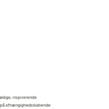
lødige, inspirerende
ud på afhængighedsskabende