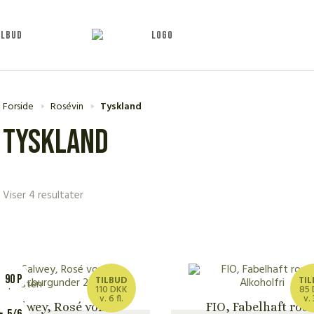
ILBUD
Forside
Rosévin
Tyskland
Tyskland
Viser 4 resultater
90 P
TILBUD
TI
110 DKK
85
v. 6 fl.
v. 
Salwey, Rosé vom
FIO, Fabelhaft rosé