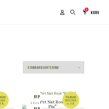
0
KURV
91 P
LBUD
TILBUD
 DKK
160 DKK
FIO, Pet Nat Rosé “Piu
3 fl.
v. 3 fl.
,
Piu”