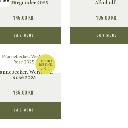
5/6
Spätburgunder 2025
Alkoholfri
145,00
kr.
105,00
kr.
Læs mere
Læs mere
TILBUD
105 DKK
v. 6 fl.
fannebecker, Werkstoff
Rosé 2025
135,00
kr.
Læs mere