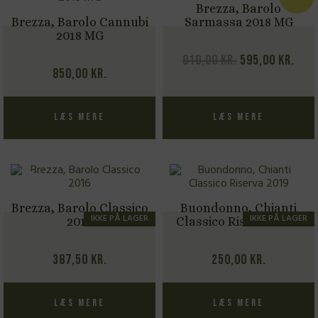
Brezza, Barolo
Brezza, Barolo Cannubi
Sarmassa 2018 MG
2018 MG
Den
Den
910,00
kr.
595,00
kr.
850,00
kr.
oprindelige
akt
pris
pris
var:
er:
Læs mere
Læs mere
910,00 kr..
595,
Brezza, Barolo Classico
Buondonno, Chianti
IKKE PÅ LAGER
IKKE PÅ LAGER
2016
Classico Riserva 2019
387,50
kr.
250,00
kr.
Læs mere
Læs mere