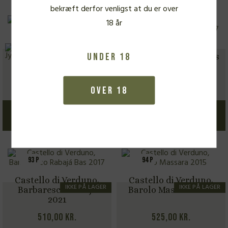
bekræft derfor venligst at du er over
18 år
TILBUD
92 P
94 P
370 DKK
v. 3 fl.
Castello di Verduno,
Castello di Verduno,
93 P
IKKE PÅ LAGER
Under 18
Barolo 2018
Barbaresco Rabajá Bas
2018
410,00
kr.
450,00
kr.
Over 18
Læs mere
Læs mere
93 P
94 P
Castello di Verduno,
Castello di Verduno,
IKKE PÅ LAGER
IKKE PÅ LAGER
Barbaresco Rabajá
Barolo Massara 2015
2021
510,00
kr.
525,00
kr.