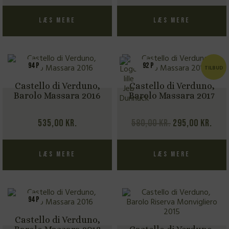
Læs mere
Læs mere
94 P
92 P
TILBUD
Castello di Verduno,
Castello di Verduno,
Barolo Massara 2016
Barolo Massara 2017
Den
Den
535,00
kr.
580,00
kr.
295,00
kr.
oprindelige
akt
pris
pris
Læs mere
Læs mere
var:
er:
580,00 kr..
295,
94 P
Castello di Verduno,