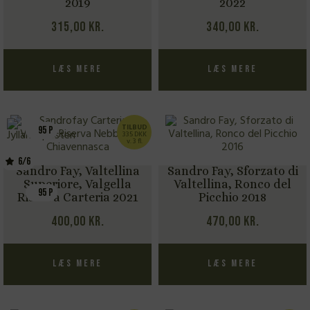
2019
2022
315,00
kr.
340,00
kr.
Læs mere
Læs mere
TILBUD
95 P
335 DKK
v. 3 fl.
6/6
Sandro Fay, Valtellina
Sandro Fay, Sforzato di
Superiore, Valgella
Valtellina, Ronco del
95 P
Riserva Carteria 2021
Picchio 2018
400,00
kr.
470,00
kr.
Læs mere
Læs mere