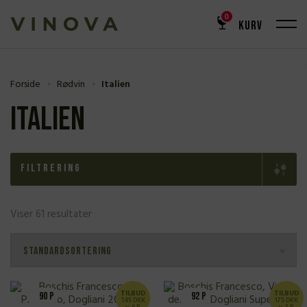
0
KURV
Forside
Rødvin
Italien
Italien
Filtrering
Viser 61 resultater
TILBUD
TILBUD
90 P
92 P
145 DKK
175 DKK
v. 6 fl.
v. 3 fl.