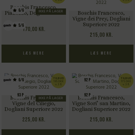
Boschis Francesco,
6/6
IKKE PÅ LAGER
Pianezzo, Dogliani 2024
Boschis Francesco,
Vigne dei Prey, Dogliani
Superiore 2022
5/6
170,00
kr.
215,00
kr.
Læs mere
Læs mere
TILBUD
TILBUD
6/6
92 P
195 DKK
175 DKK
v. 3 fl.
v. 3 fl.
93 P
92 P
Boschis Francesco,
Boschis Francesco,
IKKE PÅ LAGER
Vigne del Ciliegio,
Vigne Sori’ san Martino,
Dogliani Superiore 2022
Dogliani Superiore 2022
225,00
kr.
215,00
kr.