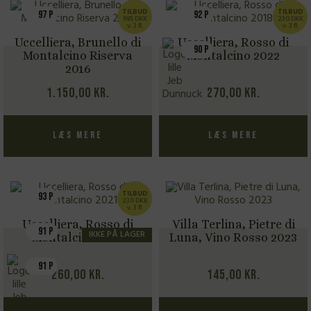
TILBUD
TILBUD
97 P
92 P
995 DKK
230 DKK
v. 3 fl.
v. 3 fl.
Uccelliera, Brunello di
Uccelliera, Rosso di
90 P
Montalcino Riserva
Montalcino 2022
2016
1.150,00
kr.
270,00
kr.
Læs mere
Læs mere
TILBUD
93 P
230 DKK
v. 3 fl.
Uccelliera, Rosso di
Villa Terlina, Pietre di
91 P
IKKE PÅ LAGER
Montalcino 2021
Luna, Vino Rosso 2023
91 P
260,00
kr.
145,00
kr.