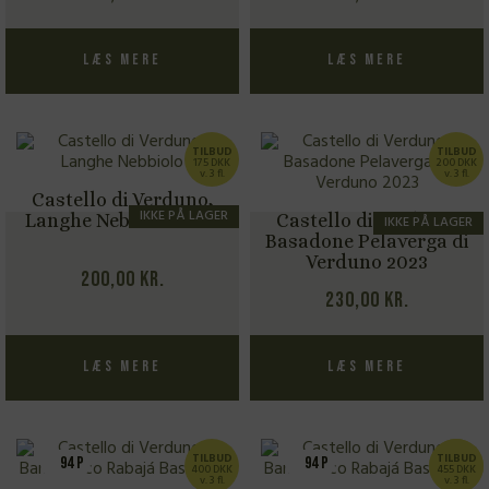
Læs mere
Læs mere
TILBUD
TILBUD
175 DKK
200 DKK
v. 3 fl.
v. 3 fl.
Castello di Verduno,
IKKE PÅ LAGER
Langhe Nebbiolo 2023
Castello di Verduno,
IKKE PÅ LAGER
Basadone Pelaverga di
Verduno 2023
200,00
kr.
230,00
kr.
Læs mere
Læs mere
TILBUD
TILBUD
94 P
94 P
400 DKK
TILBUD
455 DKK
v. 3 fl.
v. 3 fl.