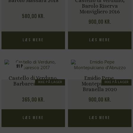
Barolo Massara 2018
Castello di Verduno,
Barolo Riserva
Monvigliero 2016
580,00
kr.
900,00
kr.
Læs mere
Læs mere
91 P
Castello di Verduno,
Emidio Pepe,
IKKE PÅ LAGER
IKKE PÅ LAGER
Barbaresco 2021
Montepulciano
Branella 2020
365,00
kr.
900,00
kr.
Læs mere
Læs mere