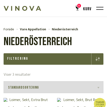
0
KURV
Forside
Vare Appellation
Niederösterreich
Niederösterreich
Filtrering
Viser 3 resultater
TILBUD
210 DKK
v. 3 fl.