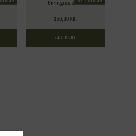
PÅ LAGER
IKKE PÅ LAGER
Savagnin 2022
350,00
kr.
Læs mere