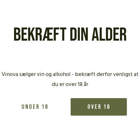
Bekræft din alder
Vinova sælger vin og alkohol - bekræft derfor venligst at
du er over 18 år
Under 18
Over 18
lødige, inspirerende
ud på afhængighedsskabende