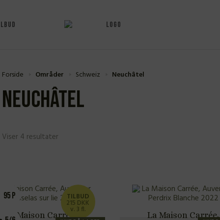
ILBUD
Forside
Områder
Schweiz
Neuchâtel
Neuchâtel
Viser 4 resultater
95 P
TILBUD
215 DKK
v. 3 fl.
La Maison Carrée,
La Maison Carrée,