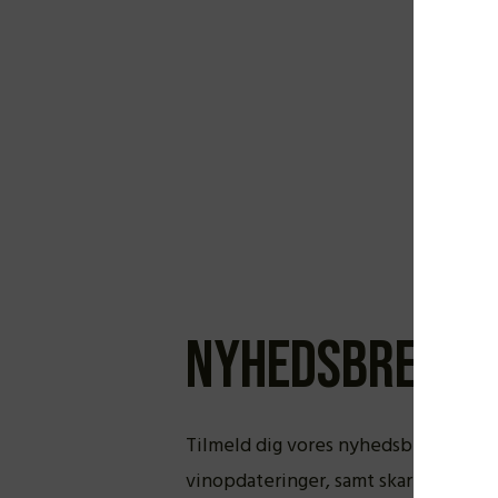
Nyhedsbrev
Tilmeld dig vores nyhedsbrev og få 
vinopdateringer, samt skarpe tilb