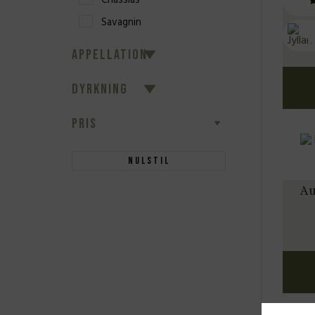
Chasslas
A
Savagnin
APPELLATION
DYRKNING
PRIS
Nulstil
Au