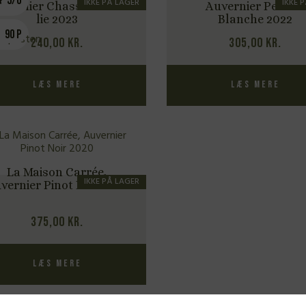
5/6
IKKE PÅ LAGER
IKKE 
uvernier Chasselas sur
Auvernier Perdrix
lie 2023
Blanche 2022
90 P
240,00
kr.
305,00
kr.
Læs mere
Læs mere
La Maison Carrée,
IKKE PÅ LAGER
vernier Pinot Noir 2020
375,00
kr.
Læs mere