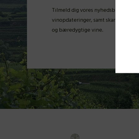
Tilmeld dig vores nyhedsbrev og få 
vinopdateringer, samt skarpe tilb
og bæredygtige vine.