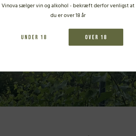
Vinova sælger vin og alkohol - bekræft derfor venligst at
lødige, inspirerende
du er over 18 år
ud på afhængighedsskabende
Under 18
Over 18