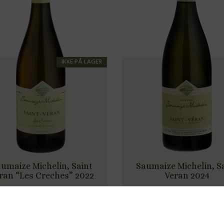
IKKE PÅ LAGER
umaize Michelin, Saint
Saumaize Michelin, S
ran “Les Creches” 2022
Veran 2024
280,00
kr.
240,00
kr.