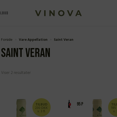
ILBUD
Forside
Vare Appellation
Saint Veran
Saint Veran
Viser 2 resultater
95 P
TILBUD
TI
230 DKK
195
v. 3 fl.
v. 