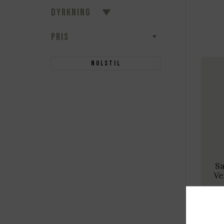
DYRKNING
PRIS
Nulstil
Sa
Ve