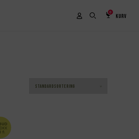
0
KURV
LBUD
 DKK
3 fl.