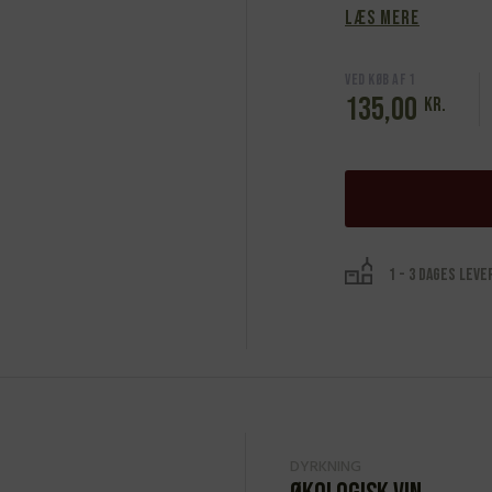
Læs mere
Ved køb af 1
135,00
kr.
1 - 3 dages leve
DYRKNING