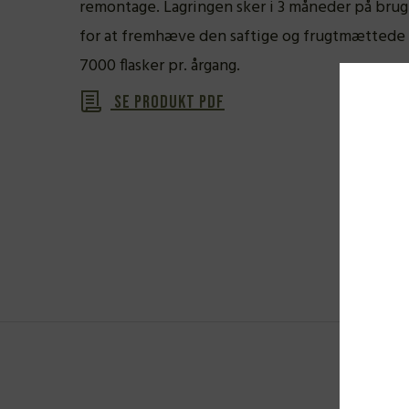
remontage. Lagringen sker i 3 måneder på bru
for at fremhæve den saftige og frugtmættede s
7000 flasker pr. årgang.
Se produkt PDF