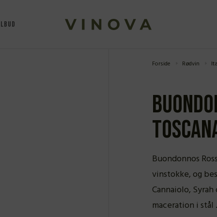
ILBUD
Forside
Rødvin
It
Buondon
Toscana
Buondonnos Rosso
vinstokke, og bes
Cannaiolo, Syrah
maceration i stål .