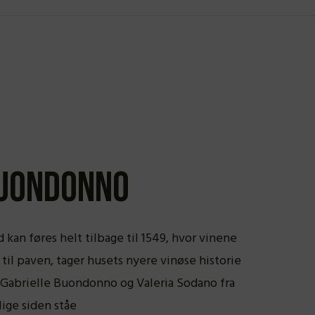
uondonno
an føres helt tilbage til 1549, hvor vinene
til paven, tager husets nyere vinøse historie
r Gabrielle Buondonno og Valeria Sodano fra
lige siden ståe