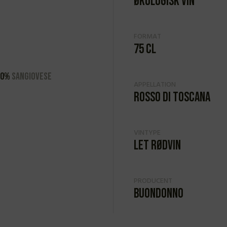
Økologisk vin
FORMAT
75 cl
00%
Sangiovese
APPELLATION
Rosso di Toscana
VINTYPE
Let rødvin
PRODUCENT
Buondonno