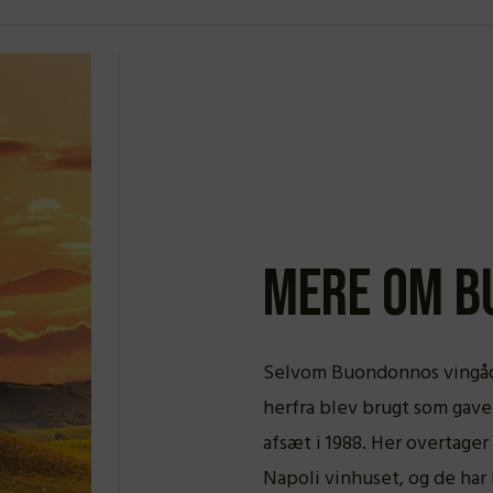
Mere om B
Selvom Buondonnos vingåd k
herfra blev brugt som gave 
afsæt i 1988. Her overtage
Napoli vinhuset, og de har 