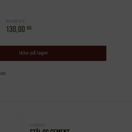
Ved køb af 6
130,00
kr.
Ikke på lager
ring
GÆRING