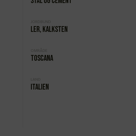
Stål og cement
JORDBUND
Ler, kalksten
OMRÅDE
Toscana
LAND
Italien