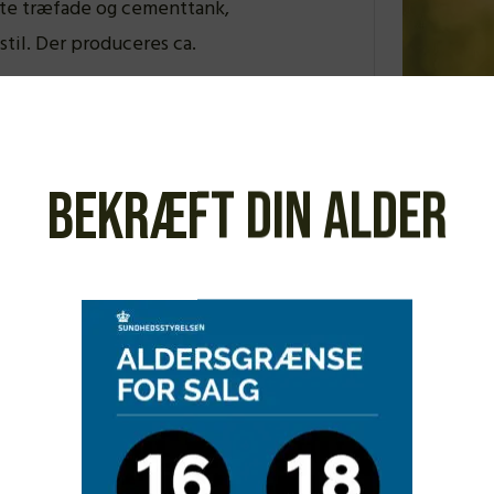
gte træfade og cementtank,
til. Der produceres ca.
Bekræft din alder