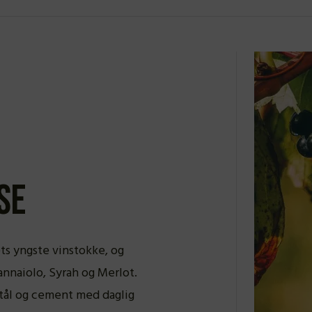
se
ts yngste vinstokke, og
annaiolo, Syrah og Merlot.
stål og cement med daglig