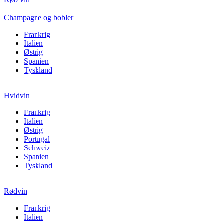
Champagne og bobler
Frankrig
Italien
Østrig
Spanien
Tyskland
Hvidvin
Frankrig
Italien
Østrig
Portugal
Schweiz
Spanien
Tyskland
Rødvin
Frankrig
Italien