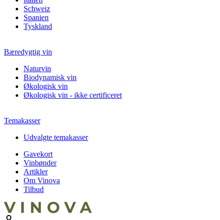
Schweiz
Spanien
Tyskland
Bæredygtig vin
Naturvin
Biodynamisk vin
Økologisk vin
Økologisk vin - ikke certificeret
Temakasser
Udvalgte temakasser
Gavekort
Vinbønder
Artikler
Om Vinova
Tilbud