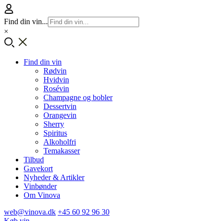
Find din vin...
×
Find din vin
Rødvin
Hvidvin
Rosévin
Champagne og bobler
Dessertvin
Orangevin
Sherry
Spiritus
Alkoholfri
Temakasser
Tilbud
Gavekort
Nyheder & Artikler
Vinbønder
Om Vinova
web@vinova.dk
+45 60 92 96 30
Køb vin