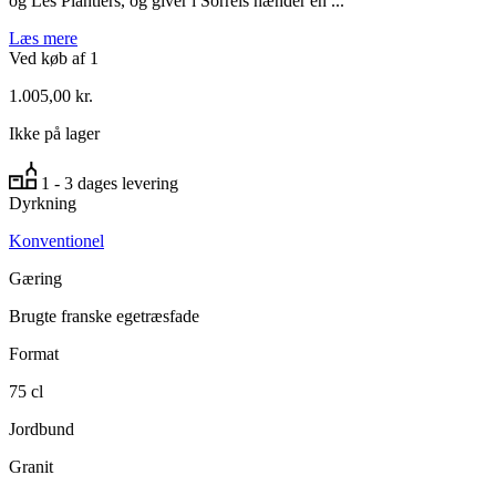
og Les Plantiers, og giver i Sorrels hænder en ...
Læs mere
Ved køb af 1
1.005,00
kr.
Ikke på lager
1 - 3 dages levering
Dyrkning
Konventionel
Gæring
Brugte franske egetræsfade
Format
75 cl
Jordbund
Granit