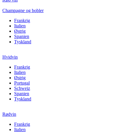
Champagne og bobler
Frankrig
Italien
Østrig
Spanien
Tyskland
Hvidvin
Frankrig
Italien
Østrig
Portugal
Schweiz
Spanien
Tyskland
Rødvin
Frankrig
Italien