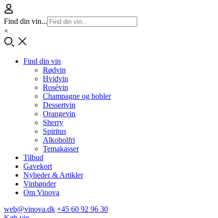
Find din vin...
×
Find din vin
Rødvin
Hvidvin
Rosévin
Champagne og bobler
Dessertvin
Orangevin
Sherry
Spiritus
Alkoholfri
Temakasser
Tilbud
Gavekort
Nyheder & Artikler
Vinbønder
Om Vinova
web@vinova.dk
+45 60 92 96 30
Køb vin