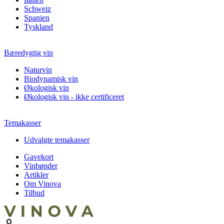
Schweiz
Spanien
Tyskland
Bæredygtig vin
Naturvin
Biodynamisk vin
Økologisk vin
Økologisk vin - ikke certificeret
Temakasser
Udvalgte temakasser
Gavekort
Vinbønder
Artikler
Om Vinova
Tilbud