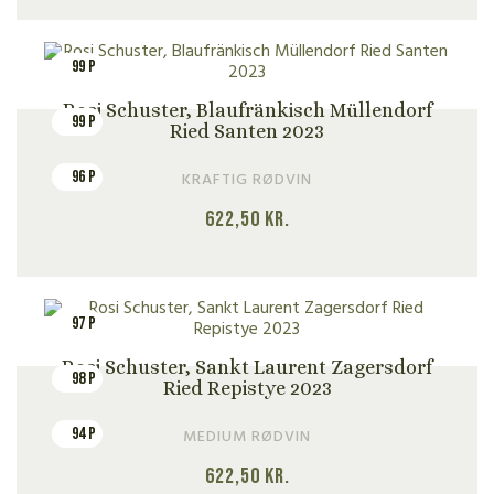
99 P
Rosi Schuster, Blaufränkisch Müllendorf
99 P
Ried Santen 2023
96 P
KRAFTIG RØDVIN
622,50
kr.
97 P
Rosi Schuster, Sankt Laurent Zagersdorf
98 P
Ried Repistye 2023
94 P
MEDIUM RØDVIN
622,50
kr.