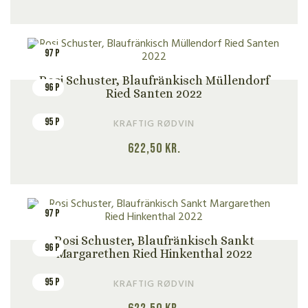
97 P
Rosi Schuster, Blaufränkisch Müllendorf
96 P
Ried Santen 2022
95 P
KRAFTIG RØDVIN
622,50
kr.
97 P
Rosi Schuster, Blaufränkisch Sankt
96 P
Margarethen Ried Hinkenthal 2022
95 P
KRAFTIG RØDVIN