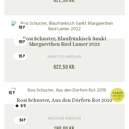
622,50
kr.
99 P
Rosi Schuster, Blaufränkisch Sankt
98 P
Margarethen Ried Lamer 2022
95 P
KRAFTIG RØDVIN
622,50
kr.
92 P
TILBUD
160 DKK
v. 6 fl.
Rosi Schuster, Aus den Dörfern Rot 2022
6/6
MEDIUM RØDVIN
94 P
190,00
kr.