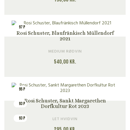
97 P
Rosi Schuster, Blaufränkisch Müllendorf
2021
MEDIUM RØDVIN
540,00
kr.
95 P
Rosi Schuster, Sankt Margarethen
93 P
Dorfkultur Rot 2023
93 P
LET HVIDVIN
295,00
kr.