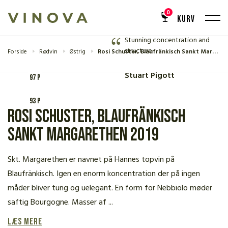
ANMELDELSE
0
KURV
97 P
Stunning concentration and
structure
Forside
Rødvin
Østrig
Rosi Schuster, Blaufränkisch Sankt Margarethen 2019
Stuart Pigott
97 P
93 P
Rosi Schuster, Blaufränkisch
Sankt Margarethen 2019
Skt. Margarethen er navnet på Hannes topvin på
Blaufränkisch. Igen en enorm koncentration der på ingen
måder bliver tung og uelegant. En form for Nebbiolo møder
saftig Bourgogne. Masser af ...
Læs mere