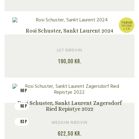
TILBUD
165 DKK
v. 3 fl.
Rosi Schuster, Sankt Laurent 2024
LET RØDVIN
190,00
kr.
98 P
Rosi Schuster, Sankt Laurent Zagersdorf
96 P
Ried Repistye 2022
93 P
MEDIUM RØDVIN
622,50
kr.