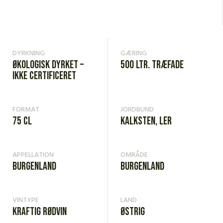
DYRKNING
GÆRING
Økologisk dyrket –
500 ltr. træfade
ikke certificeret
FORMAT
JORDBUND
75 cl
Kalksten, ler
APPELLATION
OMRÅDE
Burgenland
Burgenland
VINTYPE
LAND
Kraftig rødvin
Østrig