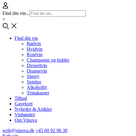
Find din vin...
×
Find din vin
Rødvin
Hvidvin
Rosévin
Champagne og bobler
Dessertvin
Orangevin
Sherry
Spiritus
Alkoholfri
Temakasser
Tilbud
Gavekort
Nyheder & Artikler
Vinbønder
Om Vinova
web@vinova.dk
+45 60 92 96 30
Køb vin