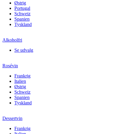
Østrig
Portugal
Schweiz
Spanien
Tyskland
Alkoholfri
Se udvalg
Rosévin
Frankrig
Italien
Østrig
Schweiz
Spanien
Tyskland
Dessertvin
Frankrig
Italien