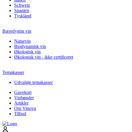
Schweiz
Spanien
Tyskland
Bæredygtig vin
Naturvin
Biodynamisk vin
Økologisk vin
Økologisk vin - ikke certificeret
Temakasser
Udvalgte temakasser
Gavekort
Vinbønder
Artikler
Om Vinova
Tilbud