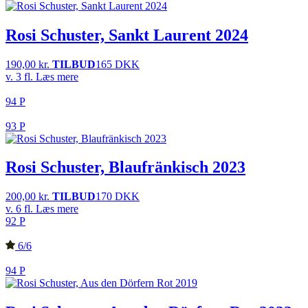
Rosi Schuster, Sankt Laurent 2024
190,00
kr.
TILBUD
165 DKK
v. 3 fl.
Læs mere
94 P
93 P
Rosi Schuster, Blaufränkisch 2023
200,00
kr.
TILBUD
170 DKK
v. 6 fl.
Læs mere
92 P
6/6
94 P