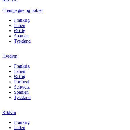
Champagne og bobler
Frankrig
Italien
Østrig
Spanien
Tyskland
Hvidvin
Frankrig
Italien
Østrig
Portugal
Schweiz
Spanien
Tyskland
Rødvin
Frankrig
Italien