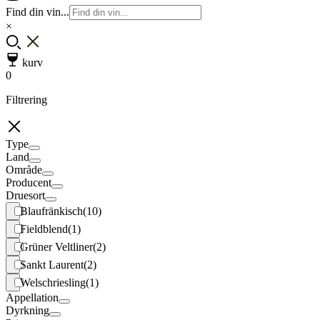
Find din vin...
×
kurv
0
Filtrering
Type
Land
Område
Producent
Druesort
Blaufränkisch
(10)
Fieldblend
(1)
Grüner Veltliner
(2)
Sankt Laurent
(2)
Welschriesling
(1)
Appellation
Dyrkning