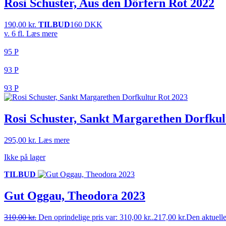
Rosi Schuster, Aus den Dörfern Rot 2022
190,00
kr.
TILBUD
160 DKK
v. 6 fl.
Læs mere
95 P
93 P
93 P
Rosi Schuster, Sankt Margarethen Dorfkul
295,00
kr.
Læs mere
Ikke på lager
TILBUD
Gut Oggau, Theodora 2023
310,00
kr.
Den oprindelige pris var: 310,00 kr..
217,00
kr.
Den aktuelle 