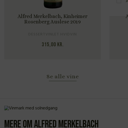
ed Merkelbach, Kinheimer
Alfred Merke
osenberg Auslese 2019
Feinh
DESSERTVINLET HVIDVIN
LET 
315,00
kr.
162
Se alle vine
Mere om Alfred Merkelbach