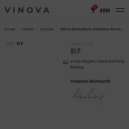
0
KURV
Forside
Hvidvin
Tyskland
Alfred Merkelbach, Kinheimer Rosenberg Spätlese 2020
ANMELDELSE
91 P
91 P
a very elegant, round and fruity
Riesling
Stephan Reinhardt