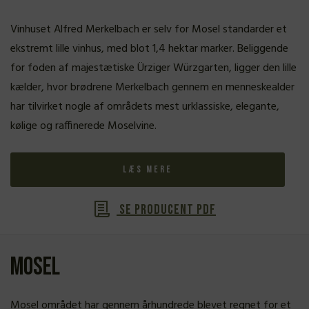
Vinhuset Alfred Merkelbach er selv for Mosel standarder et
ekstremt lille vinhus, med blot 1,4 hektar marker. Beliggende
for foden af majestætiske Ürziger Würzgarten, ligger den lille
kælder, hvor brødrene Merkelbach gennem en menneskealder
har tilvirket nogle af områdets mest urklassiske, elegante,
kølige og raffinerede Moselvine.
Læs mere
Se producent PDF
Mosel
Mosel området har gennem århundrede blevet regnet for et