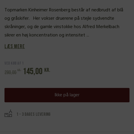
Topmarken Kinheimer Rosenberg består af nedbrudt af blå
og gråskifer. Her vokser druerene på stejle sydvendte
skråninger, og de gamle vinstokke hos Alfred Merkelbach
sikrer en høj koncentration og intensitet ...
Læs mere
Ved køb af 1
Den
Den
145,00
kr.
kr.
290,00
oprindelige
aktuelle
pris
pris
Ikke på lager
var:
er:
290,00 kr..
145,00 kr..
1 - 3 dages levering