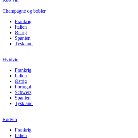
Champagne og bobler
Frankrig
Italien
Østrig
Spanien
Tyskland
Hvidvin
Frankrig
Italien
Østrig
Portugal
Schweiz
Spanien
Tyskland
Rødvin
Frankrig
Italien