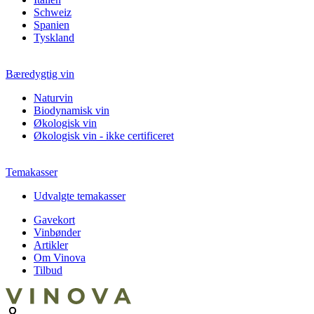
Schweiz
Spanien
Tyskland
Bæredygtig vin
Naturvin
Biodynamisk vin
Økologisk vin
Økologisk vin - ikke certificeret
Temakasser
Udvalgte temakasser
Gavekort
Vinbønder
Artikler
Om Vinova
Tilbud