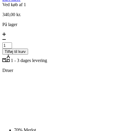
Ved køb af 1
340,00
kr.
På lager
Clos
Puy
Arnaud,
2017
Tilføj til kurv
antal
1 - 3 dages levering
Druer
70%
Merlot