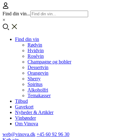
Find din vin...
×
Find din vin
Rødvin
Hvidvin
Rosévin
Champagne og bobler
Dessertvin
Orangevin
Sherry
Spiritus
Alkoholfri
Temakasser
Tilbud
Gavekort
Nyheder & Artikler
Vinbønder
Om Vinova
web@vinova.dk
+45 60 92 96 30
Køb vin