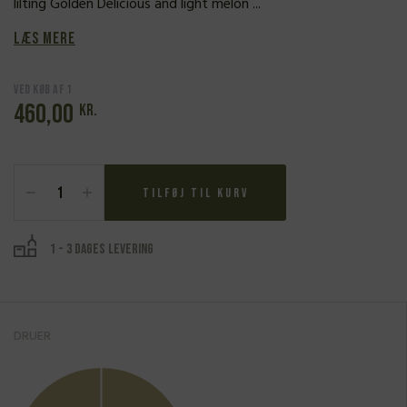
lilting Golden Delicious and light melon ...
Læs mere
Ved køb af 1
460,00
kr.
Jean-
Michel
Tilføj til kurv
Gaunoux,
Pernand
Vergelesses,
1 - 3 dages levering
Les
Belles
Filles
2024
antal
DRUER