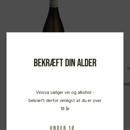
Bekræft din alder
Jean-Michel Gaunoux, Meursault
Jean-
Premier Cru Les Charmes 2022
Cr
Vinova sælger vin og alkohol -
bekræft derfor venligst at du er over
FYLDIG HVIDVIN
18 år
1.015,00
kr.
Under 18