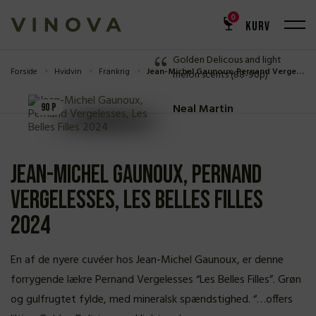
ANMELDELSE
0
KURV
90 P
Golden Delicous and light
Forside
Hvidvin
Frankrig
Jean-Michel Gaunoux, Pernand Vergelesses, Les Belles Filles 2024
melon scents (88-90p)
Neal Martin
90 P
Jean-Michel Gaunoux, Pernand
Vergelesses, Les Belles Filles
2024
En af de nyere cuvéer hos Jean-Michel Gaunoux, er denne
forrygende lækre Pernand Vergelesses “Les Belles Filles”. Grøn
og gulfrugtet fylde, med mineralsk spændstighed. “…offers