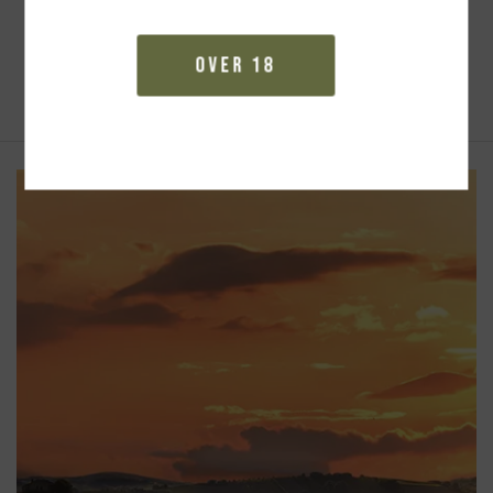
Se alle vine
Over 18