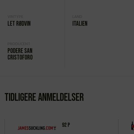
VINTYPE
LAND
Let rødvin
Italien
PRODUCENT
Podere San
Cristoforo
Tidligere anmeldelser
92 P