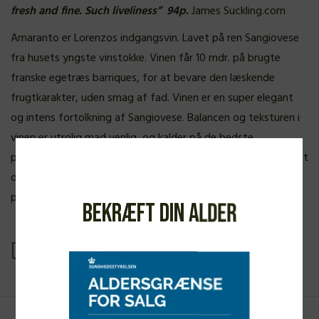
fresh and fine. Such liveliness” 94p.
James Suckling.com
Amaranto er Lorenzos indgangsvin. Lavet på ren Sangiovese
fra husets yngste vinstokke. Vinen får 10 mdr. på brugte
franske egetræs barriques, for at bevare den læskende
frugtkarakter, uden smag af fad. Vinen er en super elegant
og intens fortolkning af Sangiovese. Balancen og teksturen i
vinen er utrolig mad venlig, og kalder på de bedste
pastaretter, eller en retter med godt fjerkræ. Ikke underligt at
den ofte bliver nævnt som et af Toscanas bedste køb i sin
prisklasse.
Bekræft din alder
Se produkt PDF