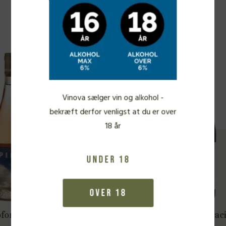
Fra samme vinbonde
TILBUD
130 DKK
v. 6 fl.
Vinova sælger vin og alkohol -
bekræft derfor venligst at du er over
18 år
Under 18
Over 18
San Cristoforo, Baci 2022
S