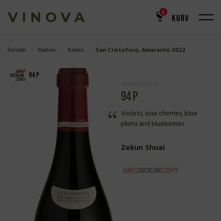
0
KURV
Forside
Rødvin
Italien
San Cristoforo, Amaranto 2022
94 P
ANMELDELSE
94 P
Violets, sour cherries, blue
plums and blueberries
Zekun Shuai