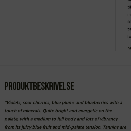
sa
ti
m
ik
t
l
M
Produktbeskrivelse
“Violets, sour cherries, blue plums and blueberries with a
touch of minerals. Quite bright and energetic on the
palate, with a medium to full body and lots of vibrancy
from its juicy blue fruit and mid-palate tension. Tannins are