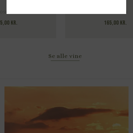
LET RØDVIN
165,00
kr.
Se alle vine