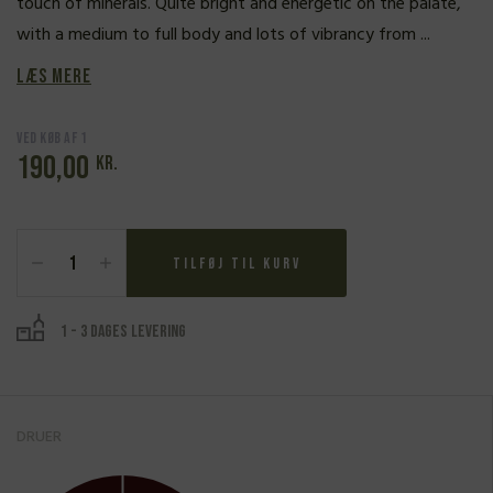
touch of minerals. Quite bright and energetic on the palate,
with a medium to full body and lots of vibrancy from ...
Læs mere
Ved køb af 1
190,00
kr.
San
Cristoforo,
Tilføj til kurv
Amaranto
2022
antal
1 - 3 dages levering
DRUER