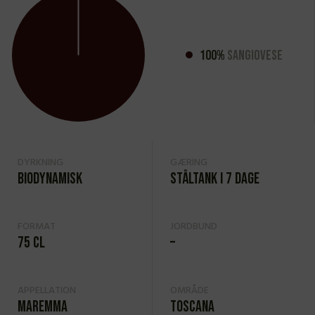
100%
Sangiovese
DYRKNING
GÆRING
Biodynamisk
Ståltank i 7 dage
FORMAT
JORDBUND
75 cl
–
APPELLATION
OMRÅDE
Maremma
Toscana