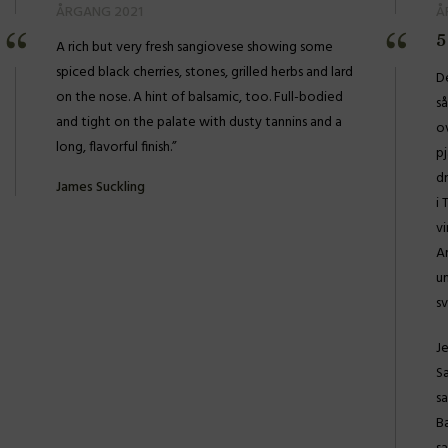
ÅRGANG 2021
Å
5
A rich but very fresh sangiovese showing some
spiced black cherries, stones, grilled herbs and lard
De
on the nose. A hint of balsamic, too. Full-bodied
så
and tight on the palate with dusty tannins and a
ov
long, flavorful finish.”
p
d
James Suckling
i
vi
A
u
s
J
S
sa
B