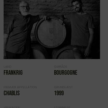
LAND
OMRÅDE
Frankrig
Bourgogne
PRIMÆR APPELLATION
GRUNDLAGT
Chablis
1999
VINMAGER
STØRRELSE