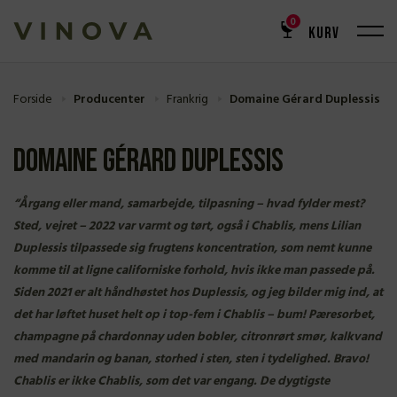
0
KURV
Forside
Producenter
Frankrig
Domaine Gérard Duplessis
Domaine Gérard Duplessis
“Årgang eller mand, samarbejde, tilpasning – hvad fylder mest?
Sted, vejret – 2022 var varmt og tørt, også i Chablis, mens Lilian
Duplessis tilpassede sig frugtens koncentration, som nemt kunne
komme til at ligne californiske forhold, hvis ikke man passede på.
Siden 2021 er alt håndhøstet hos Duplessis, og jeg bilder mig ind, at
det har løftet huset helt op i top-fem i Chablis – bum! Pæresorbet,
champagne på chardonnay uden bobler, citronrørt smør, kalkvand
med mandarin og banan, storhed i sten, sten i tydelighed. Bravo!
Chablis er ikke Chablis, som det var engang. De dygtigste