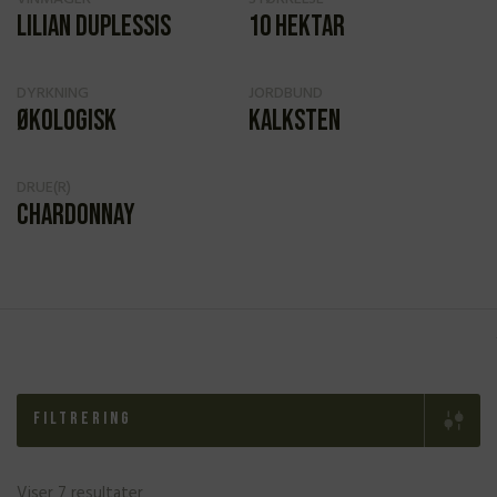
Lilian Duplessis
10 hektar
DYRKNING
JORDBUND
Økologisk
Kalksten
DRUE(R)
Chardonnay
Filtrering
Viser 7 resultater