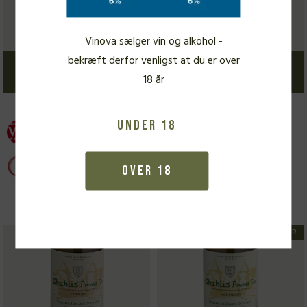
Cru Vaillons 2020
300,00
kr.
380,00
kr.
Vinova sælger vin og alkohol -
bekræft derfor venligst at du er over
Læs mere
Læs mere
18 år
Under 18
93 P
93 P
92 P
Over 18
IKKE PÅ LAGER