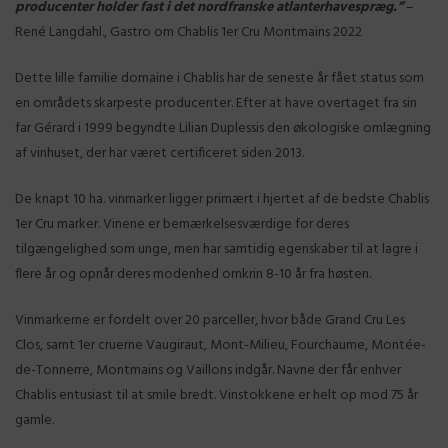
producenter holder fast i det nordfranske atlanterhavespræg.”
–
René Langdahl., Gastro om Chablis 1er Cru Montmains 2022
Dette lille familie domaine i Chablis har de seneste år fået status som
en områdets skarpeste producenter. Efter at have overtaget fra sin
far Gérard i 1999 begyndte Lilian Duplessis den økologiske omlægning
af vinhuset, der har været certificeret siden 2013.
De knapt 10 ha. vinmarker ligger primært i hjertet af de bedste Chablis
1er Cru marker. Vinene er bemærkelsesværdige for deres
tilgængelighed som unge, men har samtidig egenskaber til at lagre i
flere år og opnår deres modenhed omkrin 8-10 år fra høsten.
Vinmarkerne er fordelt over 20 parceller, hvor både Grand Cru Les
Clos, samt 1er cruerne Vaugiraut, Mont-Milieu, Fourchaume, Montée-
de-Tonnerre, Montmains og Vaillons indgår. Navne der får enhver
Chablis entusiast til at smile bredt. Vinstokkene er helt op mod 75 år
gamle.