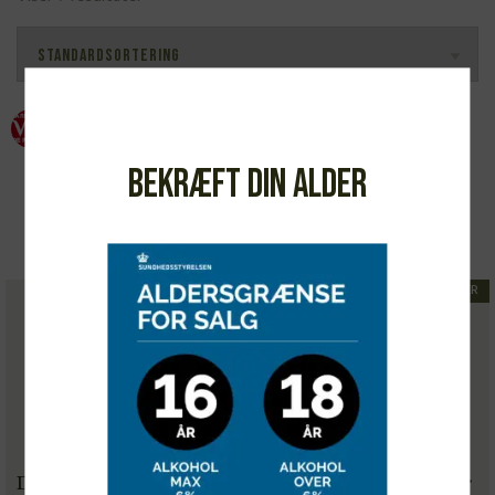
TILBUD
91 P
93 P
255 DKK
v. 3 fl.
Bekræft din alder
IKKE PÅ LAGER
Domaine Gérard
Domaine Gérard
Duplessis, Chablis 2023
Duplessis, Chablis 1er