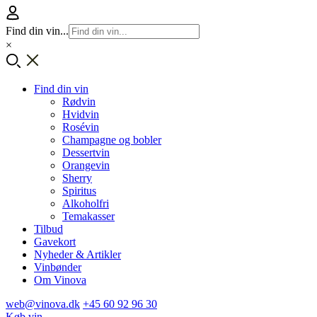
Find din vin...
×
Find din vin
Rødvin
Hvidvin
Rosévin
Champagne og bobler
Dessertvin
Orangevin
Sherry
Spiritus
Alkoholfri
Temakasser
Tilbud
Gavekort
Nyheder & Artikler
Vinbønder
Om Vinova
web@vinova.dk
+45 60 92 96 30
Køb vin