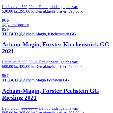
Let hvidvin
530,00
kr.
Den oprindelige pris var:
530,00 kr..
395,00
kr.
Den aktuelle pris er: 395,00 kr..
96 P
95 P
TILBUD
Acham-Magin, Forster Kirchenstück GG
2021
Let hvidvin
600,00
kr.
Den oprindelige pris var:
600,00 kr..
425,00
kr.
Den aktuelle pris er: 425,00 kr..
96 P
TILBUD
Acham-Magin, Forster Pechstein GG
Riesling 2021
Let hvidvin
505,00
kr.
Den oprindelige pris var:
505,00 kr..
395,00
kr.
Den aktuelle pris er: 395,00 kr..