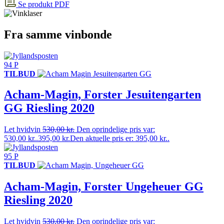
Se produkt PDF
Fra samme vinbonde
94 P
TILBUD
Acham-Magin, Forster Jesuitengarten
GG Riesling 2020
Let hvidvin
530,00
kr.
Den oprindelige pris var:
530,00 kr..
395,00
kr.
Den aktuelle pris er: 395,00 kr..
95 P
TILBUD
Acham-Magin, Forster Ungeheuer GG
Riesling 2020
Let hvidvin
530,00
kr.
Den oprindelige pris var: