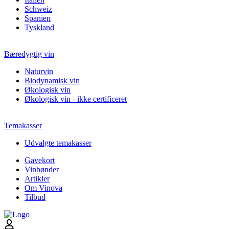
Schweiz
Spanien
Tyskland
Bæredygtig vin
Naturvin
Biodynamisk vin
Økologisk vin
Økologisk vin - ikke certificeret
Temakasser
Udvalgte temakasser
Gavekort
Vinbønder
Artikler
Om Vinova
Tilbud