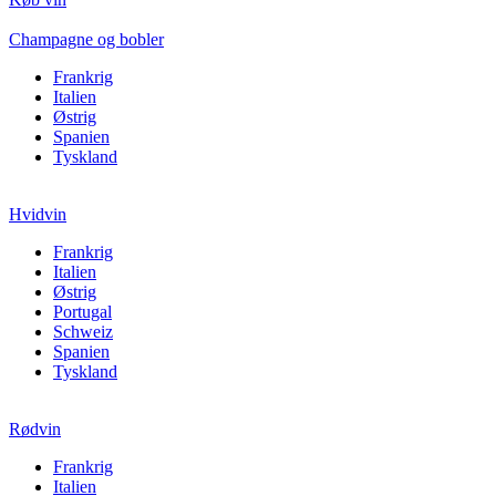
Champagne og bobler
Frankrig
Italien
Østrig
Spanien
Tyskland
Hvidvin
Frankrig
Italien
Østrig
Portugal
Schweiz
Spanien
Tyskland
Rødvin
Frankrig
Italien