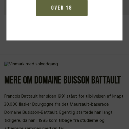
Over 18
Se alle vine
Mere om Domaine Buisson Battault
Francois Battault har siden 1991 stået for tilblivelsen af knapt
30.000 flasker Bourgogne fra det Meursault-baserede
Domaine Busisson-Battault. Egentlig startede han langt
tidligere, da han i 1985 kom tilbage fra studierne og
arbejdede sammen med sin far