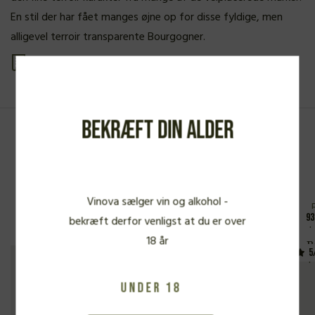
En stil der har fået manges øjne op for disse fyldige, men
alligevel terroir transparente Bourgogner.
Se produkt PDF
Bekræft din alder
Fra samme vinbonde
Vinova sælger vin og alkohol -
93
bekræft derfor venligst at du er over
18 år
Buisson Battault, Meursault 1er
B
5
Cru Genevrieres 2022
Under 18
FYLDIG HVIDVIN
805,00
kr.