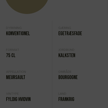
DYRKNING
GÆRING
Konventionel
Egetræsfade
FORMAT
JORDBUND
75 cl
Kalksten
APPELLATION
OMRÅDE
Meursault
Bourgogne
VINTYPE
LAND
Fyldig hvidvin
Frankrig