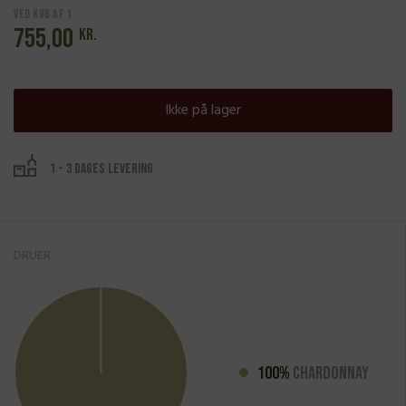
Ved køb af 1
755,00
kr.
Ikke på lager
1 - 3 dages levering
DRUER
100%
Chardonnay