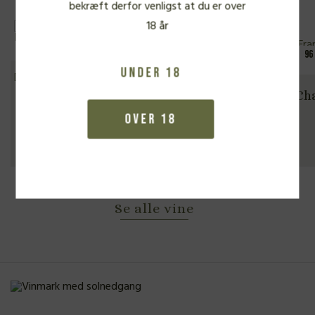
bekræft derfor venligst at du er over
18 år
94 P
96 P
Francis Boulard & Fille,
Under 18
Champagne Grand Cru Mailly 2022
Fr
Champ
CHAMPAGNE OG BOBLER
Over 18
600,00
kr.
Se alle vine