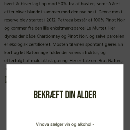
hvert år bliver lagt op mod 50% fra af høsten, som så året
efter bliver blandet sammen med den nye høst. Denne most
reserve blev startet i 2012. Petraea består af 100% Pinot Noir
og kommer fra den lille enkeltmarksparcel Le Murtet. Her
dyrkes der både Chardonnay og Pinot Noir, og selve parcellen
er økologisk certificeret. Mosten til vinen spontant gærer. En
kort og let Batonnage fuldender vinens struktur, og
efterfulgt af malolaktisk gæring. Her er tale om Brut Nature,
og der tilførers derfor ingen dosage.
Se produkt PDF
Bekræft din alder
Fra samme vinbonde
Vinova sælger vin og alkohol -