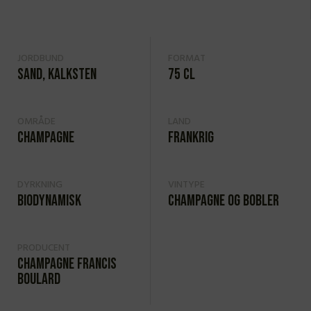
JORDBUND
FORMAT
Sand, kalksten
75 cl
OMRÅDE
LAND
Champagne
Frankrig
DYRKNING
VINTYPE
Biodynamisk
Champagne og bobler
PRODUCENT
Champagne Francis
Boulard