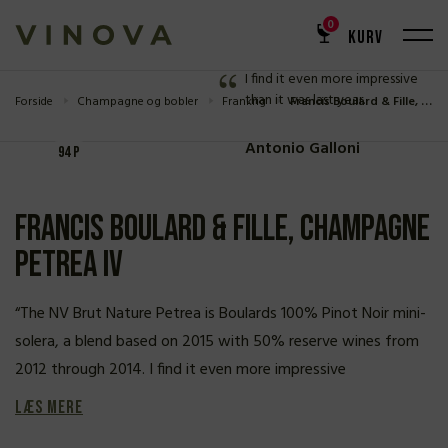
ANMELDELSE
0
KURV
94 P
I find it even more impressive
than it was last year.
Forside
Champagne og bobler
Frankrig
Francis Boulard & Fille, Champagne Petrea IV
Antonio Galloni
94 P
Francis Boulard & Fille, Champagne
Petrea IV
“The NV Brut Nature Petrea is Boulards 100% Pinot Noir mini-
solera, a blend based on 2015 with 50% reserve wines from
2012 through 2014. I find it even more impressive
Læs mere