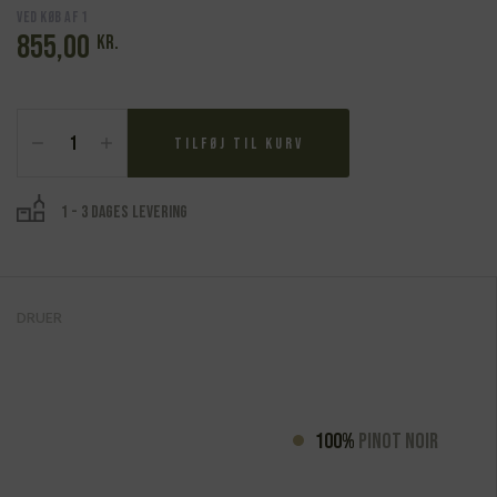
Ved køb af 1
855,00
kr.
Francis
Boulard
Tilføj til kurv
&
Fille,
Champagne
1 - 3 dages levering
Petrea
IV
antal
DRUER
100%
Pinot Noir