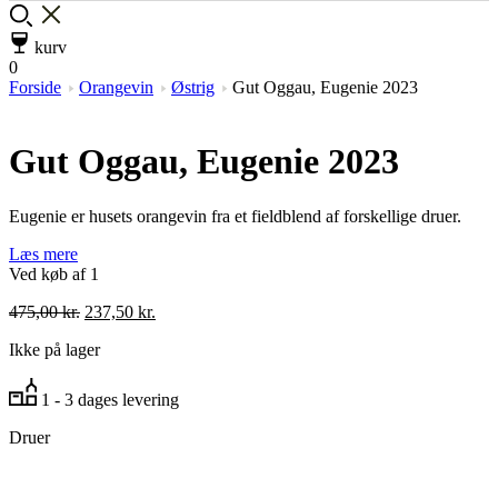
kurv
0
Forside
Orangevin
Østrig
Gut Oggau, Eugenie 2023
Gut Oggau, Eugenie 2023
Eugenie er husets orangevin fra et fieldblend af forskellige druer.
Læs mere
Ved køb af 1
Den
Den
475,00
kr.
237,50
kr.
oprindelige
aktuelle
Ikke på lager
pris
pris
var:
er:
475,00 kr..
237,50 kr..
1 - 3 dages levering
Druer