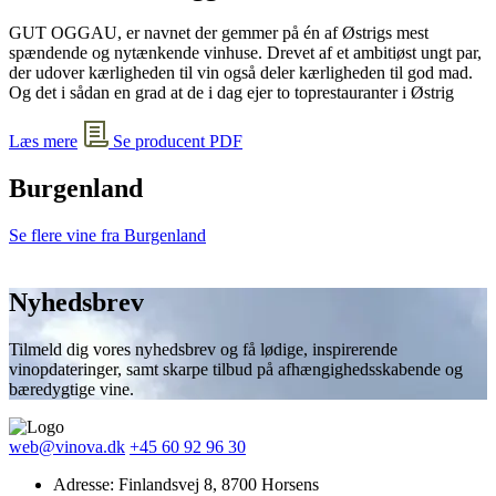
GUT OGGAU, er navnet der gemmer på én af Østrigs mest
spændende og nytænkende vinhuse. Drevet af et ambitiøst ungt par,
der udover kærligheden til vin også deler kærligheden til god mad.
Og det i sådan en grad at de i dag ejer to toprestauranter i Østrig
Læs mere
Se producent PDF
Burgenland
Se flere vine fra Burgenland
Nyhedsbrev
Tilmeld dig vores nyhedsbrev og få lødige, inspirerende
vinopdateringer, samt skarpe tilbud på afhængighedsskabende og
bæredygtige vine.
web@vinova.dk
+45 60 92 96 30
Adresse: Finlandsvej 8, 8700 Horsens