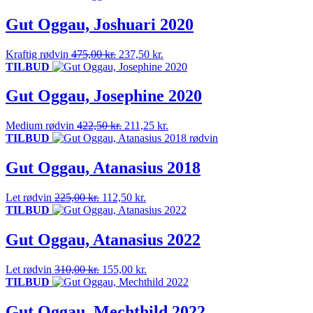
pris
pris
var:
er:
Gut Oggau, Joshuari 2020
525,00 kr..
367,50 kr..
Den
Den
Kraftig rødvin
475,00
kr.
237,50
kr.
oprindelige
aktuelle
TILBUD
pris
pris
var:
er:
Gut Oggau, Josephine 2020
475,00 kr..
237,50 kr..
Den
Den
Medium rødvin
422,50
kr.
211,25
kr.
oprindelige
aktuelle
TILBUD
pris
pris
var:
er:
Gut Oggau, Atanasius 2018
422,50 kr..
211,25 kr..
Den
Den
Let rødvin
225,00
kr.
112,50
kr.
oprindelige
aktuelle
TILBUD
pris
pris
var:
er:
Gut Oggau, Atanasius 2022
225,00 kr..
112,50 kr..
Den
Den
Let rødvin
310,00
kr.
155,00
kr.
oprindelige
aktuelle
TILBUD
pris
pris
var:
er:
Gut Oggau, Mechthild 2022