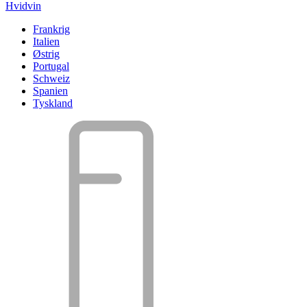
Hvidvin
Frankrig
Italien
Østrig
Portugal
Schweiz
Spanien
Tyskland