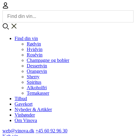
Find din vin
Rødvin
Hvidvin
Rosévin
Champagne og bobler
Dessertvin
Orangevin
Sherry
Spiritus
Alkoholfri
Temakasser
Tilbud
Gavekort
Nyheder & Artikler
Vinbønder
Om Vinova
web@vinova.dk
+45 60 92 96 30