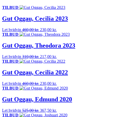
TILBUD
Gut Oggau, Cecilia 2023
Den
Den
Let hvidvin
460,00
kr.
230,00
kr.
oprindelige
aktuelle
TILBUD
pris
pris
var:
er:
Gut Oggau, Theodora 2023
460,00 kr..
230,00 kr..
Den
Den
Let hvidvin
310,00
kr.
217,00
kr.
oprindelige
aktuelle
TILBUD
pris
pris
var:
er:
Gut Oggau, Cecilia 2022
310,00 kr..
217,00 kr..
Den
Den
Let hvidvin
460,00
kr.
230,00
kr.
oprindelige
aktuelle
TILBUD
pris
pris
var:
er:
Gut Oggau, Edmund 2020
460,00 kr..
230,00 kr..
Den
Den
Let hvidvin
525,00
kr.
367,50
kr.
oprindelige
aktuelle
TILBUD