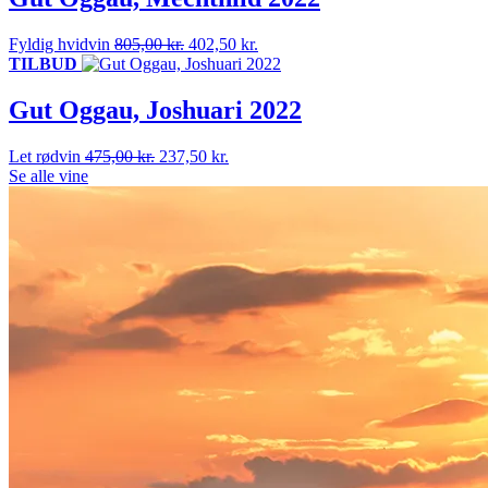
310,00 kr..
155,00 kr..
Den
Den
Fyldig hvidvin
805,00
kr.
402,50
kr.
oprindelige
aktuelle
TILBUD
pris
pris
var:
er:
Gut Oggau, Joshuari 2022
805,00 kr..
402,50 kr..
Den
Den
Let rødvin
475,00
kr.
237,50
kr.
oprindelige
aktuelle
Se alle vine
pris
pris
var:
er:
475,00 kr..
237,50 kr..