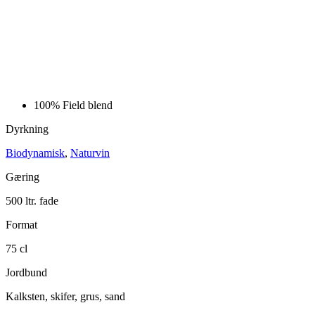
100%
Field blend
Dyrkning
Biodynamisk
,
Naturvin
Gæring
500 ltr. fade
Format
75 cl
Jordbund
Kalksten, skifer, grus, sand