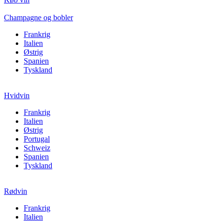
Champagne og bobler
Frankrig
Italien
Østrig
Spanien
Tyskland
Hvidvin
Frankrig
Italien
Østrig
Portugal
Schweiz
Spanien
Tyskland
Rødvin
Frankrig
Italien