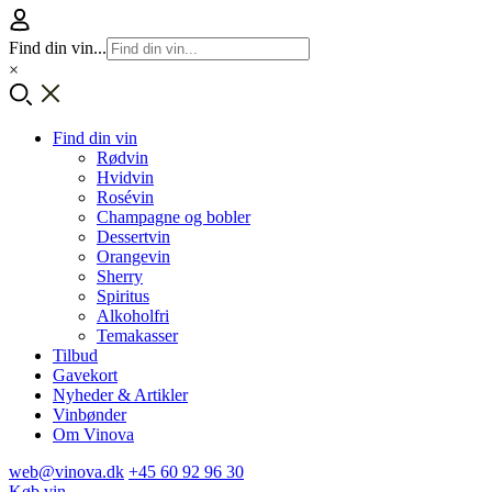
Find din vin...
×
Find din vin
Rødvin
Hvidvin
Rosévin
Champagne og bobler
Dessertvin
Orangevin
Sherry
Spiritus
Alkoholfri
Temakasser
Tilbud
Gavekort
Nyheder & Artikler
Vinbønder
Om Vinova
web@vinova.dk
+45 60 92 96 30
Køb vin