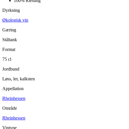
100%
Riesling
Dyrkning
Økologisk vin
Gæring
Ståltank
Format
75 cl
Jordbund
Løss, ler, kalksten
Appellation
Rheinhessen
Område
Rheinhessen
Vintype