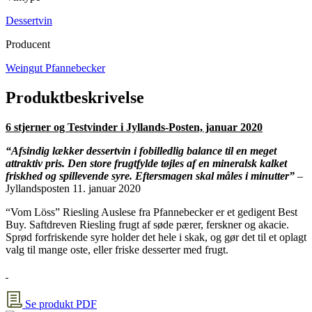
Dessertvin
Producent
Weingut Pfannebecker
Produktbeskrivelse
6 stjerner og Testvinder i Jyllands-Posten, januar 2020
“Afsindig lækker dessertvin i fobilledlig balance til en meget
attraktiv pris. Den store frugtfylde tøjles af en mineralsk kalket
friskhed og spillevende syre. Eftersmagen skal måles i minutter”
–
Jyllandsposten 11. januar 2020
“Vom Löss” Riesling Auslese fra Pfannebecker er et gedigent Best
Buy. Saftdreven Riesling frugt af søde pærer, ferskner og akacie.
Sprød forfriskende syre holder det hele i skak, og gør det til et oplagt
valg til mange oste, eller friske desserter med frugt.
Se produkt PDF