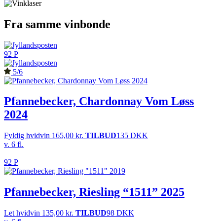
Fra samme vinbonde
92 P
5/6
Pfannebecker, Chardonnay Vom Løss
2024
Fyldig hvidvin
165,00
kr.
TILBUD
135 DKK
v. 6 fl.
92 P
Pfannebecker, Riesling “1511” 2025
Let hvidvin
135,00
kr.
TILBUD
98 DKK