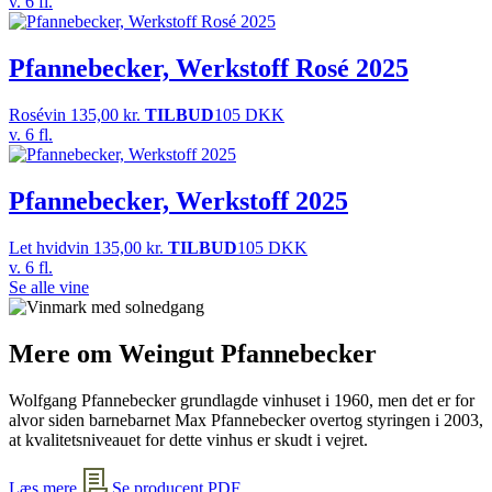
v. 6 fl.
Pfannebecker, Werkstoff Rosé 2025
Rosévin
135,00
kr.
TILBUD
105 DKK
v. 6 fl.
Pfannebecker, Werkstoff 2025
Let hvidvin
135,00
kr.
TILBUD
105 DKK
v. 6 fl.
Se alle vine
Mere om Weingut Pfannebecker
Wolfgang Pfannebecker grundlagde vinhuset i 1960, men det er for
alvor siden barnebarnet Max Pfannebecker overtog styringen i 2003,
at kvalitetsniveauet for dette vinhus er skudt i vejret.
Læs mere
Se producent PDF