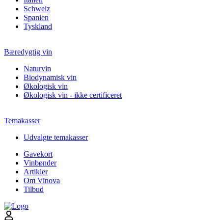
Schweiz
Spanien
Tyskland
Bæredygtig vin
Naturvin
Biodynamisk vin
Økologisk vin
Økologisk vin - ikke certificeret
Temakasser
Udvalgte temakasser
Gavekort
Vinbønder
Artikler
Om Vinova
Tilbud