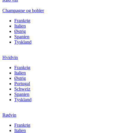
Champagne og bobler
Frankrig
Italien
Østrig
Spanien
Tyskland
Hvidvin
Frankrig
Italien
Østrig
Portugal
Schweiz
Spanien
Tyskland
Rødvin
Frankrig
Italien