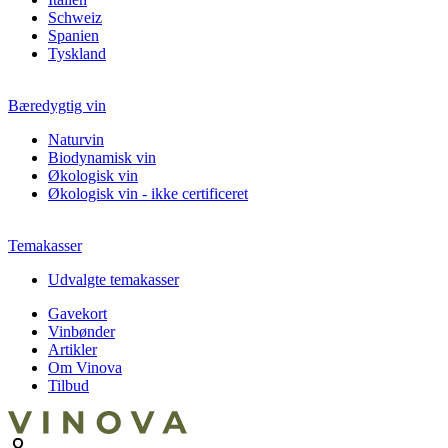
Schweiz
Spanien
Tyskland
Bæredygtig vin
Naturvin
Biodynamisk vin
Økologisk vin
Økologisk vin - ikke certificeret
Temakasser
Udvalgte temakasser
Gavekort
Vinbønder
Artikler
Om Vinova
Tilbud