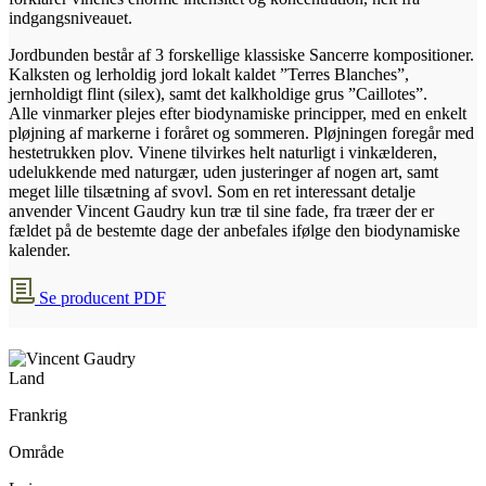
indgangsniveauet.
Jordbunden består af 3 forskellige klassiske Sancerre kompositioner.
Kalksten og lerholdig jord lokalt kaldet ”Terres Blanches”,
jernholdigt flint (silex), samt det kalkholdige grus ”Caillotes”.
Alle vinmarker plejes efter biodynamiske principper, med en enkelt
pløjning af markerne i foråret og sommeren. Pløjningen foregår med
hestetrukken plov. Vinene tilvirkes helt naturligt i vinkælderen,
udelukkende med naturgær, uden justeringer af nogen art, samt
meget lille tilsætning af svovl. Som en ret interessant detalje
anvender Vincent Gaudry kun træ til sine fade, fra træer der er
fældet på de bestemte dage der anbefales ifølge den biodynamiske
kalender.
Se producent PDF
Land
Frankrig
Område