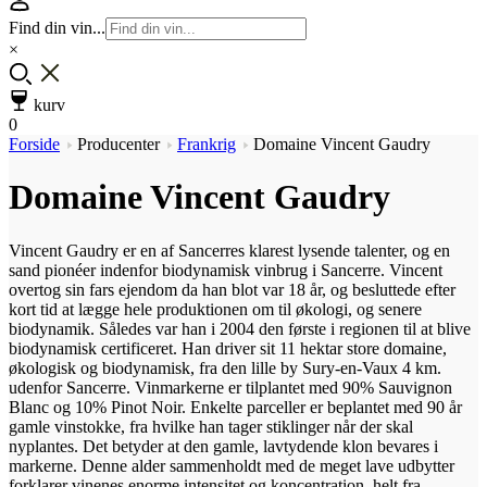
Find din vin...
×
kurv
0
Forside
Producenter
Frankrig
Domaine Vincent Gaudry
Domaine Vincent Gaudry
Vincent Gaudry er en af Sancerres klarest lysende talenter, og en
sand pionéer indenfor biodynamisk vinbrug i Sancerre. Vincent
overtog sin fars ejendom da han blot var 18 år, og besluttede efter
kort tid at lægge hele produktionen om til økologi, og senere
biodynamik. Således var han i 2004 den første i regionen til at blive
biodynamisk certificeret. Han driver sit 11 hektar store domaine,
økologisk og biodynamisk, fra den lille by Sury-en-Vaux 4 km.
udenfor Sancerre. Vinmarkerne er tilplantet med 90% Sauvignon
Blanc og 10% Pinot Noir. Enkelte parceller er beplantet med 90 år
gamle vinstokke, fra hvilke han tager stiklinger når der skal
nyplantes. Det betyder at den gamle, lavtydende klon bevares i
markerne. Denne alder sammenholdt med de meget lave udbytter
forklarer vinenes enorme intensitet og koncentration, helt fra