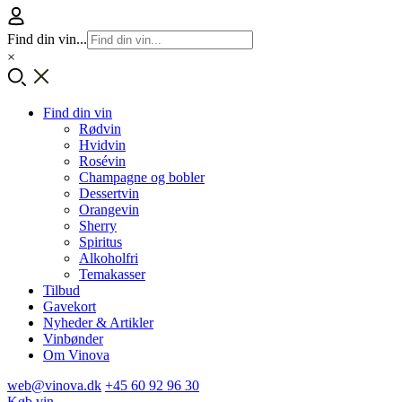
Find din vin...
×
Find din vin
Rødvin
Hvidvin
Rosévin
Champagne og bobler
Dessertvin
Orangevin
Sherry
Spiritus
Alkoholfri
Temakasser
Tilbud
Gavekort
Nyheder & Artikler
Vinbønder
Om Vinova
web@vinova.dk
+45 60 92 96 30
Køb vin