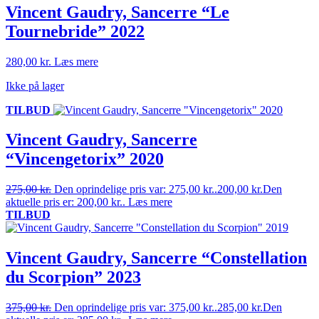
Vincent Gaudry, Sancerre “Le
Tournebride” 2022
280,00
kr.
Læs mere
Ikke på lager
TILBUD
Vincent Gaudry, Sancerre
“Vincengetorix” 2020
275,00
kr.
Den oprindelige pris var: 275,00 kr..
200,00
kr.
Den
aktuelle pris er: 200,00 kr..
Læs mere
TILBUD
Vincent Gaudry, Sancerre “Constellation
du Scorpion” 2023
375,00
kr.
Den oprindelige pris var: 375,00 kr..
285,00
kr.
Den