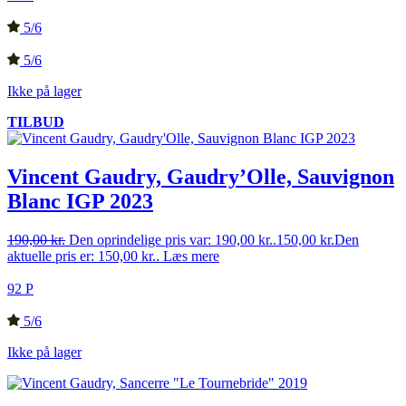
5/6
5/6
Ikke på lager
TILBUD
Vincent Gaudry, Gaudry’Olle, Sauvignon
Blanc IGP 2023
190,00
kr.
Den oprindelige pris var: 190,00 kr..
150,00
kr.
Den
aktuelle pris er: 150,00 kr..
Læs mere
92 P
5/6
Ikke på lager