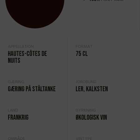
APPELLATION
FORMAT
Hautes-Côtes de
75 cl
Nuits
GÆRING
JORDBUND
Gæring på ståltanke
Ler, kalksten
LAND
DYRKNING
Frankrig
Økologisk vin
OMRÅDE
VINTYPE