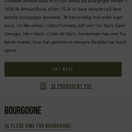
Domaine Arnaud Boué er et nyt vinhus på Bourgogne himlen. I
2018 fik Arnaud Boué, efter i 15 år at have arbejdet på flere
kendte bourgogne domainer, fik han endelig fod under eget
bord, i et lille vinhus i Villars Fontaine, lidt vest for Nuits Saint-
Georges. Her i Hauts-Cotes de Nuits frembringer han vine fra
lejede marker, hvor han gennem en længere årrække har kendt
ejerne.
Læs mere
Se producent PDF
Bourgogne
Se flere vine fra Bourgogne