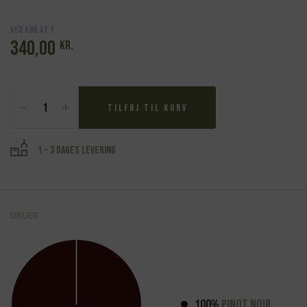
Ved køb af 1
340,00
kr.
Arnaud
Boué,
Tilføj til kurv
Côte
de
Nuits
1 - 3 dages levering
Villages
Rouge
2022
antal
DRUER
100%
Pinot Noir