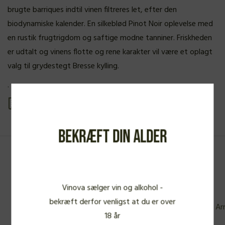
brugte barriques indtil vinen filtreres let, efter den
biodynamiske kalender. En silkeblød Pinot Noir oplevelse med
en rustik frugtrigdom og saftige modne tanniner. Friskheden
er udtalt og vinens flotte og rene karakter vil være et oplagt
valg til grydestegt Bresse kylling.
.
Se produkt PDF
Bekræft din alder
Fra samme vinbonde
Vinova sælger vin og alkohol -
bekræft derfor venligst at du er over
18 år