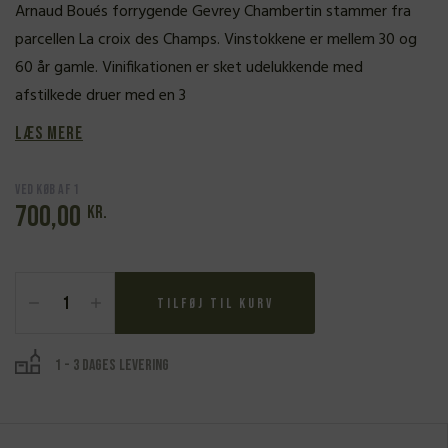
Arnaud Boués forrygende Gevrey Chambertin stammer fra
parcellen La croix des Champs. Vinstokkene er mellem 30 og
60 år gamle. Vinifikationen er sket udelukkende med
afstilkede druer med en 3
Læs mere
Ved køb af 1
700,00
kr.
Arnaud
Boué,
Tilføj til kurv
Gevrey
Chambertin
2022
1 - 3 dages levering
antal