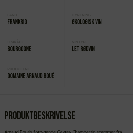
LAND
DYRKNING
Frankrig
Økologisk vin
OMRÅDE
VINTYPE
Bourgogne
Let rødvin
PRODUCENT
Domaine Arnaud Boué
Produktbeskrivelse
Arnaud Boués forrygende Gevrey Chambertin stammer fra