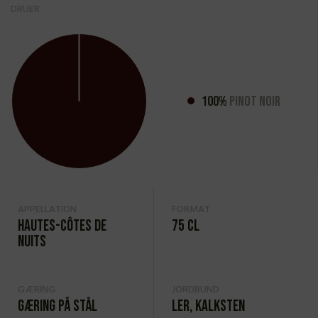
DRUER
100%
Pinot Noir
APPELLATION
FORMAT
Hautes-Côtes de
75 cl
Nuits
GÆRING
JORDBUND
Gæring på stål
Ler, kalksten