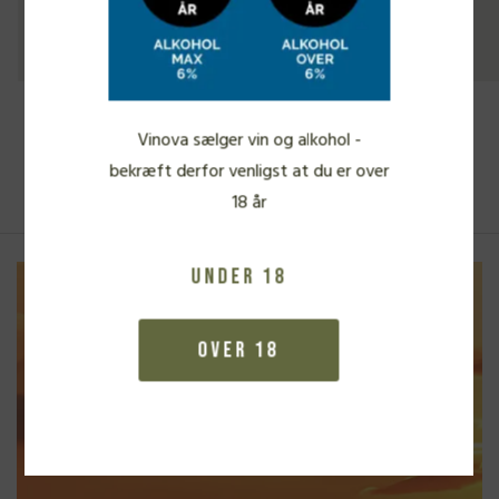
280,00
kr.
Vinova sælger vin og alkohol -
Se alle vine
bekræft derfor venligst at du er over
18 år
Under 18
Over 18