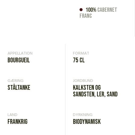
100%
Cabernet
Franc
APPELLATION
FORMAT
Bourgueil
75 cl
GÆRING
JORDBUND
Ståltanke
Kalksten og
sandsten, ler, sand
LAND
DYRKNING
Frankrig
Biodynamisk