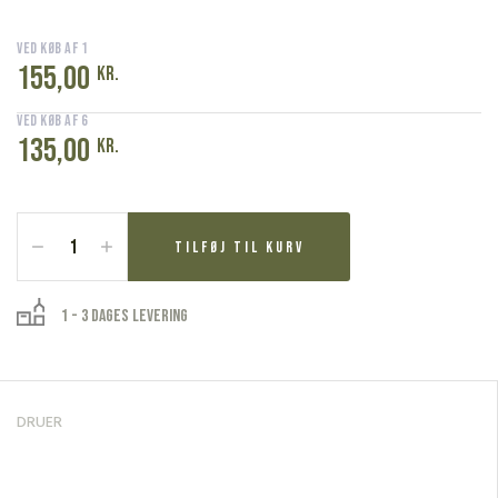
Ved køb af 1
155,00
kr.
Ved køb af 6
135,00
kr.
Domaine
de
Tilføj til kurv
la
Chevalerie,
Franco
1 - 3 dages levering
de
Porc,
Bourgueil
2020
antal
DRUER