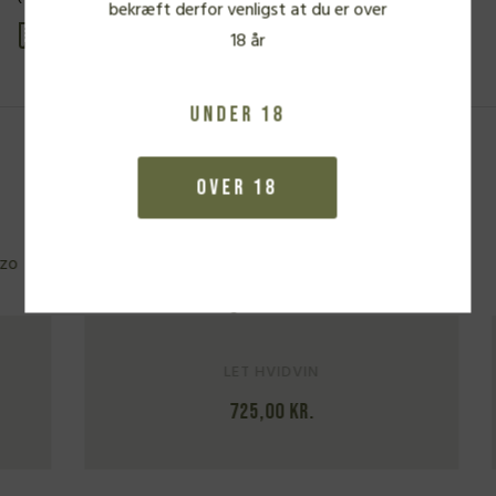
bekræft derfor venligst at du er over
Se produkt PDF
18 år
Under 18
Fra samme vinbonde
Over 18
Emidio Pepe, Trebbiano 2019
LET HVIDVIN
725,00
kr.