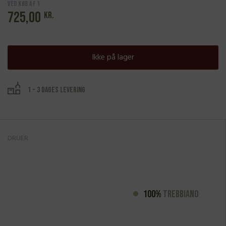
Ved køb af 1
725,00
kr.
Ikke på lager
1 - 3 dages levering
DRUER
100%
Trebbiano