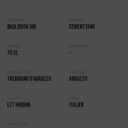
DYRKNING
GÆRING
Økologisk vin
Cementtank
FORMAT
JORDBUND
75 cl
–
APPELLATION
OMRÅDE
Trebbiano d'Abruzzo
Abruzzo
VINTYPE
LAND
Let hvidvin
Italien
PRODUCENT