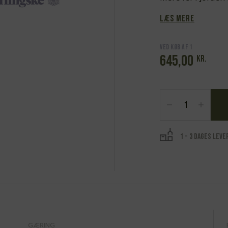
Læs mere
Ved køb af 1
645,00
kr.
Le
Grappin,
Beaune
1er
Cru
1 - 3 dages leve
Les
Boucherottes
Rouge
2022
antal
GÆRING