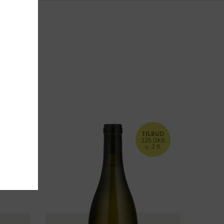
TILBUD
TILBUD
225 DKK
235 DKK
v. 2 fl.
v. 2 fl.