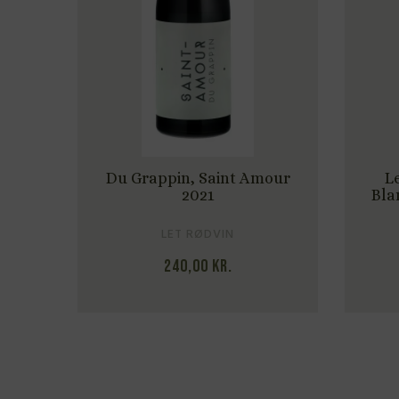
 Saint Amour
Le Grappin, Monthelie
21
Blanc “Les Tosières” 2023
ØDVIN
FYLDIG HVIDVIN
00
kr.
505,00
kr.