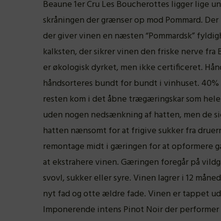
Beaune 1er Cru Les Boucherottes ligger lige 
skråningen der grænser op mod Pommard. Der er
der giver vinen en næsten “Pommardsk” fyldig
kalksten, der sikrer vinen den friske nerve fra
er økologisk dyrket, men ikke certificeret. Hå
håndsorteres bundt for bundt i vinhuset. 40% a
resten kom i det åbne trægæringskar som hele
uden nogen nedsænkning af hatten, men de si
hatten nænsomt for at frigive sukker fra druer
remontage midt i gæringen for at opformere g
at ekstrahere vinen. Gæringen foregår på vild
svovl, sukker eller syre. Vinen lagrer i 12 måne
nyt fad og otte ældre fade. Vinen er tappet ude
Imponerende intens Pinot Noir der performer l