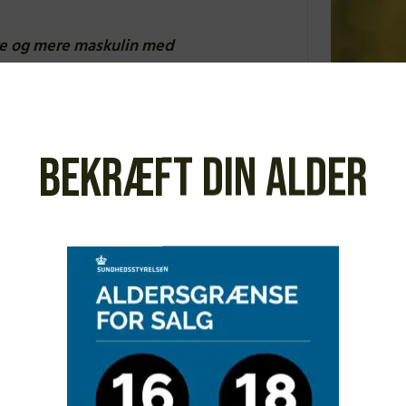
re og mere maskulin med
ler lige op på fem
og dybere i frugten (end
Bekræft din alder
fløjl og underskov, men
n samme.”