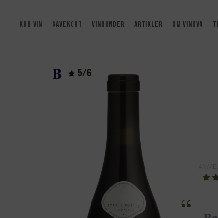
KØB VIN
GAVEKORT
VINBØNDER
ARTIKLER
OM VINOVA
T
5/6
ANMEL