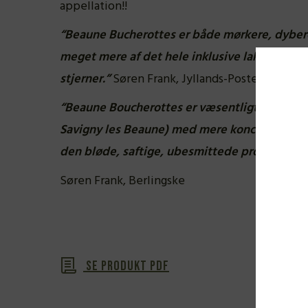
appellation!!
“Beaune Bucherottes er både mørkere, dybe
meget mere af det hele inklusive lakrids. Krav
stjerner.”
Søren Frank, Jyllands-Posten
“
Beaune Boucherottes er væsentligt mørkere 
Savigny les Beaune) med mere koncentration 
den bløde, saftige, ubesmittede profil er de
Søren Frank, Berlingske
Se produkt PDF