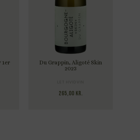
 Aligoté Skin
Du Grappin, Macon Lugny
023
“Les Charmes” 2023
VIDVIN
LET HVIDVIN
,00
kr.
280,00
kr.