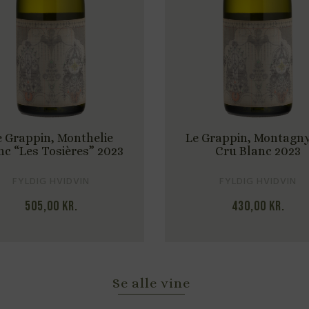
Le Grappin, Montagny 1er
Du Grappin,
Cru Blanc 2023
2
FYLDIG HVIDVIN
LET H
430,00
kr.
265
Se alle vine