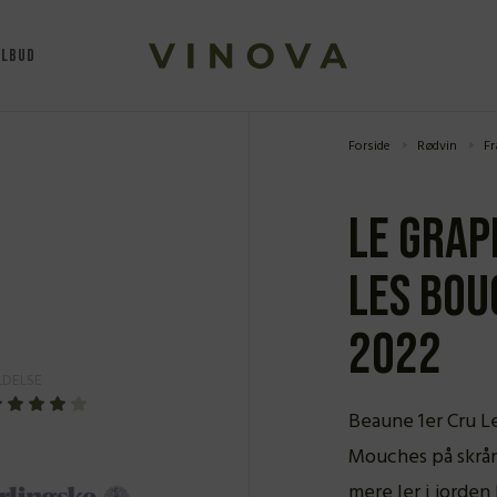
ILBUD
Forside
Rødvin
Fr
Le Grap
Les Bou
2022
DELSE
Beaune 1er Cru Le
Mouches på skrå
mere ler i jorden 