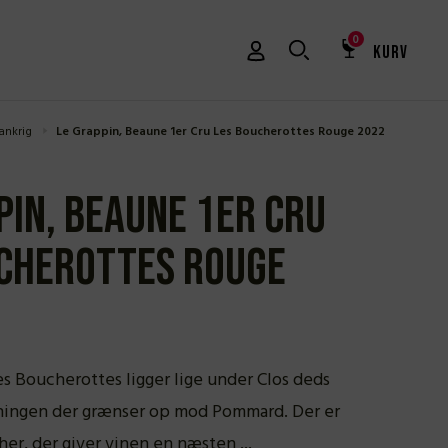
0
KURV
ankrig
Le Grappin, Beaune 1er Cru Les Boucherottes Rouge 2022
pin, Beaune 1er Cru
cherottes Rouge
s Boucherottes ligger lige under Clos deds
ningen der grænser op mod Pommard. Der er
her, der giver vinen en næsten ...