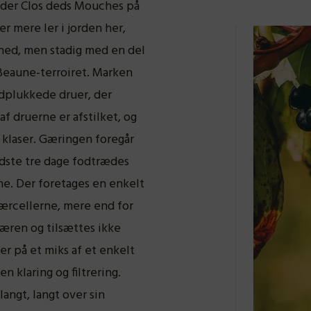
under Clos deds Mouches på
 mere ler i jorden her,
hed, men stadig med en del
 Beaune-terroiret. Marken
ndplukkede druer, der
f druerne er afstilket, og
 klaser. Gæringen foregår
dste tre dage fodtrædes
ne. Der foretages en enkelt
ærcellerne, mere end for
gæren og tilsættes ikke
der på et miks af et enkelt
n klaring og filtrering.
angt, langt over sin