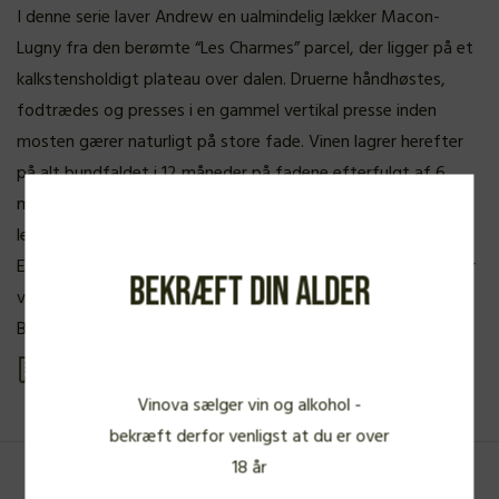
I denne serie laver Andrew en ualmindelig lækker Macon-
Lugny fra den berømte “Les Charmes” parcel, der ligger på et
kalkstensholdigt plateau over dalen. Druerne håndhøstes,
fodtrædes og presses i en gammel vertikal presse inden
mosten gærer naturligt på store fade. Vinen lagrer herefter
på alt bundfaldet i 12 måneder på fadene efterfulgt af 6
måneder på ståltank. Inden flaskning svovles vinen ganske
let, og aftappes uden klaring og med en meget let filtrering.
En helt igennem fremragende Macon-Lugny der viser hvorfor
Bekræft din alder
vinene herfra i øjeblikket er blandt de bedste køb i hvid
Bourgogne.
Se produkt PDF
Vinova sælger vin og alkohol -
bekræft derfor venligst at du er over
18 år