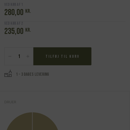
Ved køb af 1
280,00
kr.
Ved køb af 2
235,00
kr.
Du
Grappin,
Tilføj til kurv
Macon
Lugny
"Les
1 - 3 dages levering
Charmes"
2023
antal
DRUER