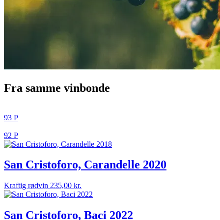
Fra samme vinbonde
93 P
92 P
San Cristoforo, Carandelle 2020
Kraftig rødvin
235,00
kr.
San Cristoforo, Baci 2022