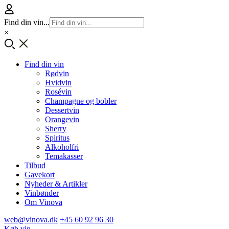
Find din vin...
×
Find din vin
Rødvin
Hvidvin
Rosévin
Champagne og bobler
Dessertvin
Orangevin
Sherry
Spiritus
Alkoholfri
Temakasser
Tilbud
Gavekort
Nyheder & Artikler
Vinbønder
Om Vinova
web@vinova.dk
+45 60 92 96 30
Køb vin