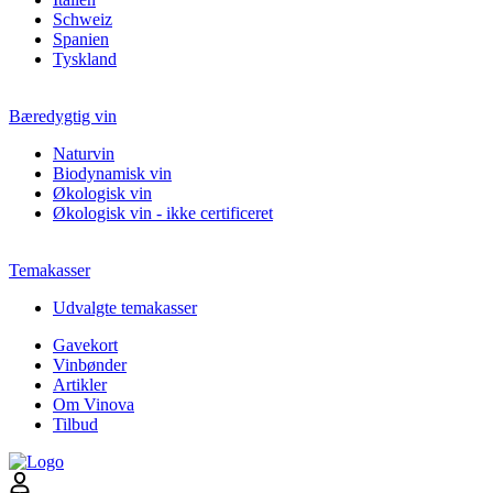
Schweiz
Spanien
Tyskland
Bæredygtig vin
Naturvin
Biodynamisk vin
Økologisk vin
Økologisk vin - ikke certificeret
Temakasser
Udvalgte temakasser
Gavekort
Vinbønder
Artikler
Om Vinova
Tilbud