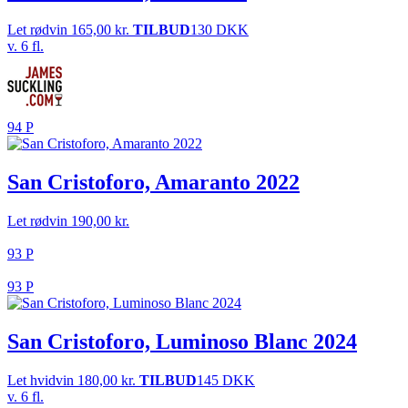
Let rødvin
165,00
kr.
TILBUD
130 DKK
v. 6 fl.
94 P
San Cristoforo, Amaranto 2022
Let rødvin
190,00
kr.
93 P
93 P
San Cristoforo, Luminoso Blanc 2024
Let hvidvin
180,00
kr.
TILBUD
145 DKK
v. 6 fl.