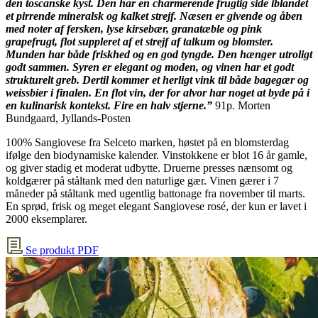
den toscanske kyst. Den har en charmerende frugtig side iblandet
et pirrende mineralsk og kalket strejf. Næsen er givende og åben
med noter af fersken, lyse kirsebær, granatæble og pink
grapefrugt, flot suppleret af et strejf af talkum og blomster.
Munden har både friskhed og en god tyngde. Den hænger utroligt
godt sammen. Syren er elegant og moden, og vinen har et godt
strukturelt greb. Dertil kommer et herligt vink til både bagegær og
weissbier i finalen. En flot vin, der for alvor har noget at byde på i
en kulinarisk kontekst. Fire en halv stjerne.”
91p. Morten
Bundgaard, Jyllands-Posten
100% Sangiovese fra Selceto marken, høstet på en blomsterdag
ifølge den biodynamiske kalender. Vinstokkene er blot 16 år gamle,
og giver stadig et moderat udbytte. Druerne presses nænsomt og
koldgærer på ståltank med den naturlige gær. Vinen gærer i 7
måneder på ståltank med ugentlig battonage fra november til marts.
En sprød, frisk og meget elegant Sangiovese rosé, der kun er lavet i
2000 eksemplarer.
Se produkt PDF