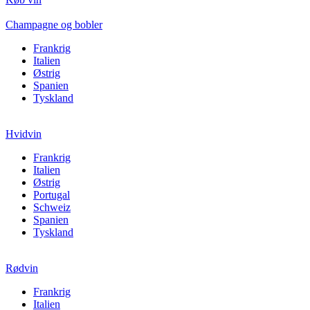
Champagne og bobler
Frankrig
Italien
Østrig
Spanien
Tyskland
Hvidvin
Frankrig
Italien
Østrig
Portugal
Schweiz
Spanien
Tyskland
Rødvin
Frankrig
Italien