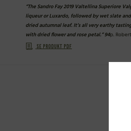
“The Sandro Fay 2019 Valtellina Superiore Val
liqueur or Luxardo, followed by wet slate and
dried autumnal leaf. It’s all very earthy tasting
with dried flower and rose petal.” 94
p. Rober
Se produkt PDF