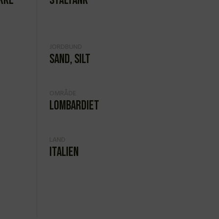
ikke
Ståltank
JORDBUND
Sand, silt
OMRÅDE
Lombardiet
LAND
Italien