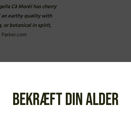
gella Cà Moréi has cherry
 an earthy quality with
, or botanical in spirit,
t Parker.com
Bekræft din alder
Fra samme vinbonde