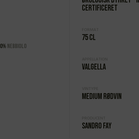
Økologisk dyrket – 
certificeret
FORMAT
75 cl
00%
Nebbiolo
APPELLATION
Valgella
VINTYPE
Medium rødvin
PRODUCENT
Sandro Fay