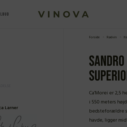
ILBUD
Forside
Rødvin
It
Sandro 
Superio
DELSE
Ca’Morei er 2,5 he
i 550 meters højd
a Larner
bedsteforældre 
havde, ligger midt 