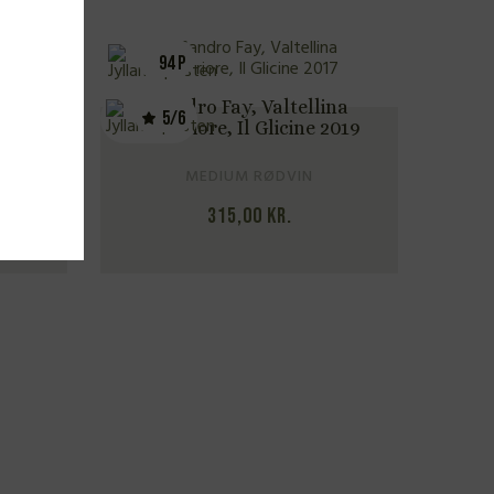
TILBUD
275 DKK
v. 3 fl.
tellina
Sandro Fay, Valtellina
ine 2019
Superiore, Il Glicine 2022
VIN
MEDIUM RØDVIN
340,00
kr.