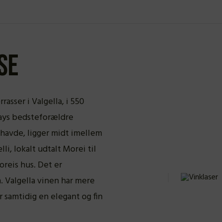
se
rasser i Valgella, i 550
Fays bedsteforældre
havde, ligger midt imellem
i, lokalt udtalt Morei til
reis hus. Det er
n. Valgella vinen har mere
r samtidig en elegant og fin