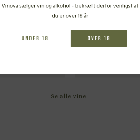
Vinova sælger vin og alkohol - bekræft derfor venligst at
du er over 18 år
94 P
Sandro Fay, Valtellina
Sandro Fay, Val
5/6
Superiore, Ca’ Morei 2018
Superiore, Il Glic
Under 18
Over 18
MEDIUM RØDVIN
MEDIUM RØD
315,00
kr.
315,00
kr.
Se alle vine