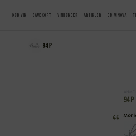
KØB VIN
GAVEKORT
VINBØNDER
ARTIKLER
OM VINOVA
T
94 P
ANMEL
94 P
Monic