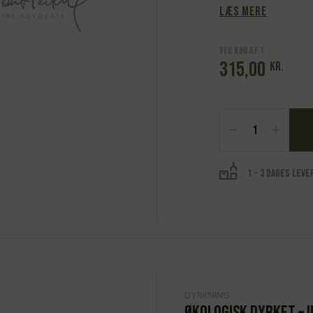
Læs mere
Ved køb af 1
315,00
kr.
Sandro
Fay,
Valtellina
Superiore,
Ca'
1 - 3 dages leve
Morei
2019
antal
DYRKNING