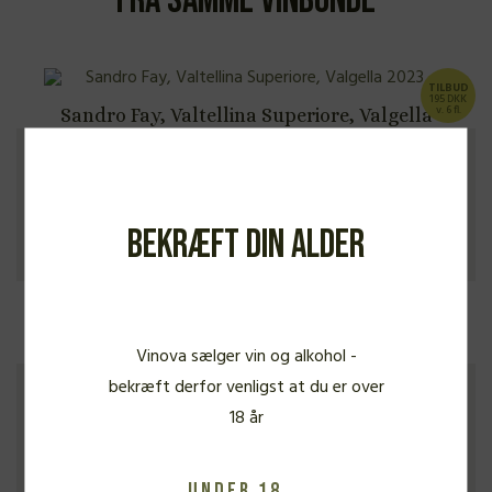
Fra samme vinbonde
TILBUD
195 DKK
v. 6 fl.
Sandro Fay, Valtellina Superiore, Valgella
2023
LET RØDVIN
240,00
kr.
Bekræft din alder
94 P
Sandro Fay, Valtellina Superiore, Ca’ Morei
Vinova sælger vin og alkohol -
2019
bekræft derfor venligst at du er over
18 år
MEDIUM RØDVIN
315,00
kr.
Under 18