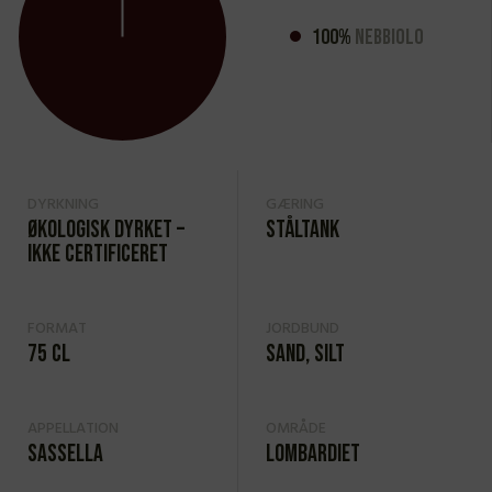
100%
Nebbiolo
DYRKNING
GÆRING
Økologisk dyrket –
Ståltank
ikke certificeret
FORMAT
JORDBUND
75 cl
Sand, silt
APPELLATION
OMRÅDE
Sassella
Lombardiet