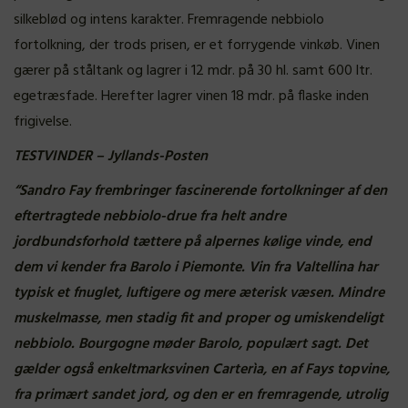
silkeblød og intens karakter. Fremragende nebbiolo
fortolkning, der trods prisen, er et forrygende vinkøb. Vinen
gærer på ståltank og lagrer i 12 mdr. på 30 hl. samt 600 ltr.
egetræsfade. Herefter lagrer vinen 18 mdr. på flaske inden
frigivelse.
TESTVINDER – Jyllands-Posten
“Sandro Fay frembringer fascinerende fortolkninger af den
eftertragtede nebbiolo-drue fra helt andre
jordbundsforhold tættere på alpernes kølige vinde, end
dem vi kender fra Barolo i Piemonte. Vin fra Valtellina har
typisk et fnuglet, luftigere og mere æterisk væsen. Mindre
muskelmasse, men stadig fit and proper og umiskendeligt
nebbiolo. Bourgogne møder Barolo, populært sagt. Det
gælder også enkeltmarksvinen Carterìa, en af Fays topvine,
fra primært sandet jord, og den er en fremragende, utrolig