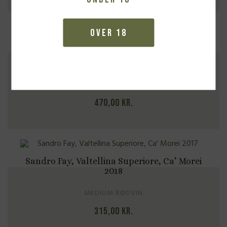
Over 18
Sandro Fay, Sforzato di Valtellina, Ronco del
Picchio 2018
KRAFTIG RØDVIN
470,00
kr.
Sandro Fay, Valtellina Superiore, Ca’ Morei
2018
MEDIUM RØDVIN
315,00
kr.