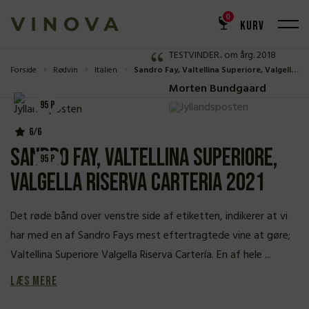
ANMELDELSE
0
KURV
95 P
TESTVINDER.. om årg. 2018
Forside
Rødvin
Italien
Sandro Fay, Valtellina Superiore, Valgella Riserva Carteria 2021
Morten Bundgaard
95 P
6/6
Sandro Fay, Valtellina Superiore,
95 P
Valgella Riserva Carteria 2021
Det røde bånd over venstre side af etiketten, indikerer at vi
har med en af Sandro Fays mest eftertragtede vine at gøre;
Valtellina Superiore Valgella Riserva Cartería. En af hele ...
Læs mere