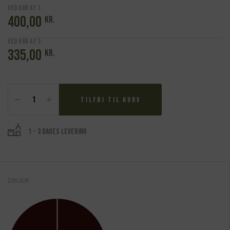
Ved køb af 1
400,00
kr.
Ved køb af 3
335,00
kr.
Sandro
Fay,
Tilføj til kurv
Valtellina
Superiore,
Valgella
1 - 3 dages levering
Riserva
Carteria
2021
antal
DRUER