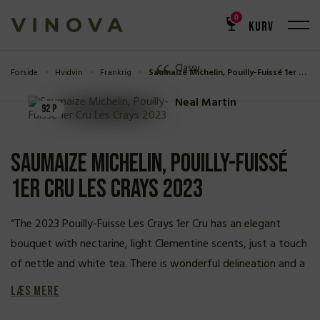
0
ANMELDELSE
KURV
92 P
Classy.
Forside
Hvidvin
Frankrig
Saumaize Michelin, Pouilly-Fuissé 1er Cru Les Crays 2023
Neal Martin
92 P
Saumaize Michelin, Pouilly-Fuissé
1er Cru Les Crays 2023
“The 2023 Pouilly-Fuisse Les Crays 1er Cru has an elegant
bouquet with nectarine, light Clementine scents, just a touch
of nettle and white tea. There is wonderful delineation and a
Læs mere