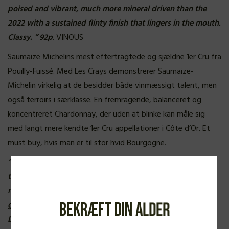
poised and vibrant, much more mineral driven than the
2022 with a sustained flinty finish that lingers in the mouth.
Classy. ” 92p
. VINOUS
Saumaize Michelins mest eftertragtede og sjældne 1er Cru fra
Pouilly-Fuissé. Med Les Crays demonstrerer Saumaize-
Michelin virkelig at de besidder både vinmæssigt talent, men
også terroirs i særklasse. En fremragende, balanceret og
koncentreret Chardonnay, der uden at blinke kan måle sig
med langt mere kendte 1er Cru appellationer i Côte d’Or. Et
must buy, hvis man er til stor hvid Bourgogne.
“Tysken ville betegne Les Crays som grosses Kino; altså
taler vi her om ubetinget storladen vin. Nok er den
magtfuld, men det er vinens holistiske spændvidde og
grænseløse harmoni, der hæver den over konkurrenterne.
Bekræft din alder
Den skiller sig ud fra Saumaize-Michelins øvrige topvine