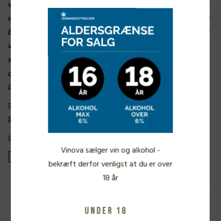
ved at ose intens af blomstrende kaprifolie og et strejf af
weissbier, og så er teksturen sygt cremet og med en herlig
blød, harmonisk syre. Fersken, kvæde, nektarin vendt med
vaniljecreme, tavlekridt og vel kalibreret fadkrydderi. Alt
sidder lige i skabet; renheden og intensiteten er slående,
og den slutter af med et lille bittert bid og en utrolig
længde.”
94 point, Morten Bundgaard, Jyllands-Posten, om 2019
årgangen
95 p. VINOUS – 2020 årgang
Vinova sælger vin og alkohol -
Se produkt PDF
bekræft derfor venligst at du er over
18 år
Under 18