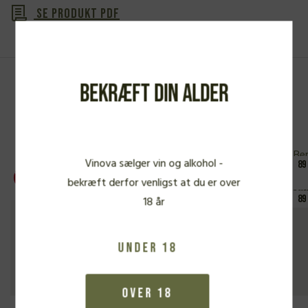
Se produkt PDF
Bekræft din alder
Fra samme vinbonde
Vinova sælger vin og alkohol -
89
TILBUD
92 P
bekræft derfor venligst at du er over
195 DKK
v. 3 fl.
Bernard Baudry, Domaine Blanc
Ber
89
18 år
2024
FYLDIG HVIDVIN
Under 18
250,00
kr.
Over 18