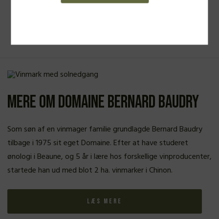
Se alle vine
Mere om Domaine Bernard Baudry
Som søn af en vinmager familie grundlagde Bernard Baudry
tilbage i 1975 sit eget Domaine. Efter at have studeret
ønologi i Beaune, og 5 år i lære hos forskellige vinproducenter,
startede han ud med blot 2 ha. vinmarker i Chinon.
Læs mere