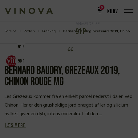
0
KURV
ANMELDELSE
91 P
Forside
Rødvin
Frankrig
Bernard Baudry, Grezeaux 2019, Chinon Rouge MG
91 P
90 P
Bernard Baudry, Grezeaux 2019,
Chinon Rouge MG
Les Grezeaux kommer fra en enkelt parcel nederst i dalen ved
Chinon. Her er den grusholdige jord præget af ler og silicium
hvilket giver en dyb, intens mineralitet til den ...
Læs mere