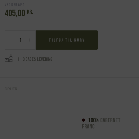
Ved køb af 1
405,00
kr.
Bernard
Baudry,
Tilføj til kurv
Grezeaux
2019,
Chinon
1 - 3 dages levering
Rouge
MG
antal
DRUER
100%
Cabernet
Franc