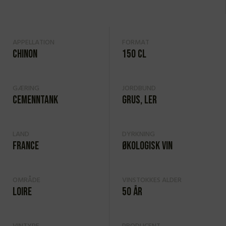
APPELLATION
FORMAT
Chinon
150 cl
GÆRING
JORDBUND
Cemenntank
Grus, ler
LAND
DYRKNING
France
Økologisk vin
OMRÅDE
VINSTOKKES ALDER
Loire
50 år