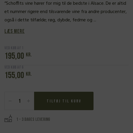
“Schoffits vine hører for mig til de bedste i Alsace. De er altid
et nummer rigere end tilsvarende vine fra andre producenter,
også i dette tilfælde; røg, dybde, fedme og ...
Læs mere
Ved køb af 1
195,00
kr.
Ved køb af 6
155,00
kr.
Domaine
Schoffit,
Tilføj til kurv
Pinot
Gris
Tradition
1 - 3 dages levering
2024
antal