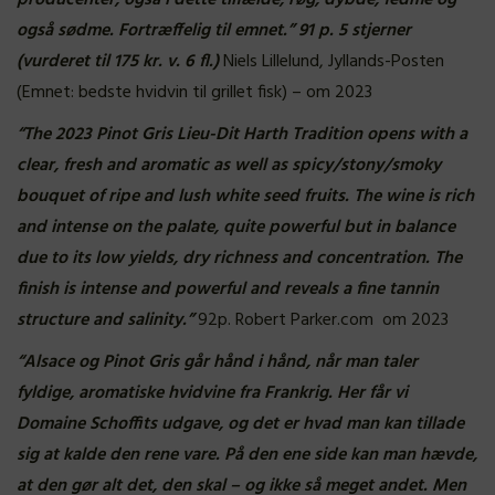
producenter, også i dette tilfælde; røg, dybde, fedme og
også sødme. Fortræffelig til emnet.” 91 p. 5 stjerner
(vurderet til 175 kr. v. 6 fl.)
Niels Lillelund, Jyllands-Posten
(Emnet: bedste hvidvin til grillet fisk) – om 2023
“The 2023 Pinot Gris Lieu-Dit Harth Tradition opens with a
clear, fresh and aromatic as well as spicy/stony/smoky
bouquet of ripe and lush white seed fruits. The wine is rich
and intense on the palate, quite powerful but in balance
due to its low yields, dry richness and concentration. The
finish is intense and powerful and reveals a fine tannin
structure and salinity.”
92p. Robert Parker.com om 2023
“Alsace og Pinot Gris går hånd i hånd, når man taler
fyldige, aromatiske hvidvine fra Frankrig. Her får vi
Domaine Schoffits udgave, og det er hvad man kan tillade
sig at kalde den rene vare. På den ene side kan man hævde,
at den gør alt det, den skal – og ikke så meget andet. Men