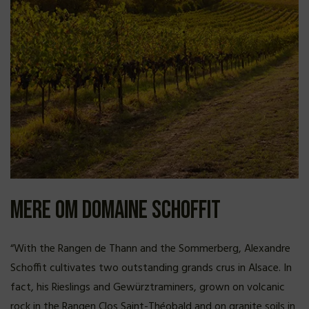
Mere om Domaine Schoffit
“With the Rangen de Thann and the Sommerberg, Alexandre
Schoffit cultivates two outstanding grands crus in Alsace. In
fact, his Rieslings and Gewürztraminers, grown on volcanic
rock in the Rangen Clos Saint-Théobald and on granite soils in