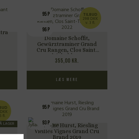
95 P
TILBUD
298 DKK
v. 3 fl.
96 P
tra
Domaine Schoffit,
Gewürztraminer Grand
Cru Rangen, Clos Saint-
Théobald 2022
355,00
kr.
Læs mere
95 P
LBUD
 DKK
6 fl.
ot
93 P
PÅ LAGER
2023
Domaine Hurst, Riesling
Vieilles Vignes Grand Cru
Brand 2019