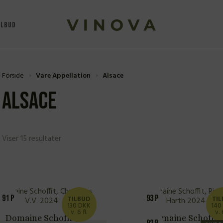
ILBUD
Forside
Vare Appellation
Alsace
Alsace
Viser 15 resultater
91 P
93 P
TILBUD
TI
130 DKK
140
v. 6 fl.
v. 
Domaine Schoffit,
Domaine Schoffit,