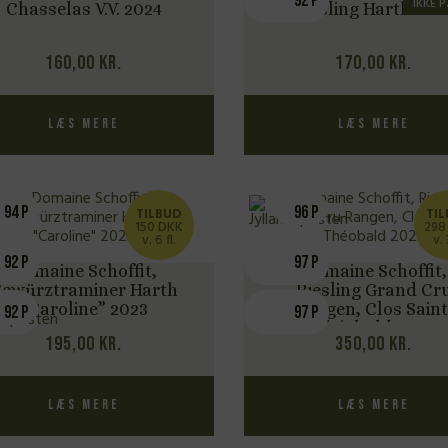
92 P
IKKE 
Chasselas V.V. 2024
Riesling Harth 202
160,00
kr.
170,00
kr.
Læs mere
Læs mere
94 P
96 P
TILBUD
TI
150 DKK
298
v. 6 fl.
v. 
92 P
97 P
Domaine Schoffit,
Domaine Schoffit,
ewürztraminer Harth
Riesling Grand Cr
“Caroline” 2023
Rangen, Clos Saint
92 P
97 P
Théobald 2023
195,00
kr.
350,00
kr.
Læs mere
Læs mere