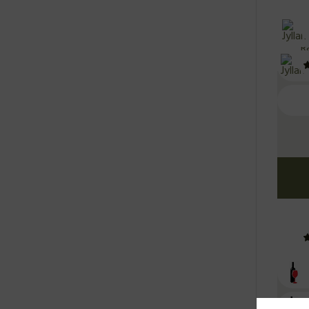
G
C
Do