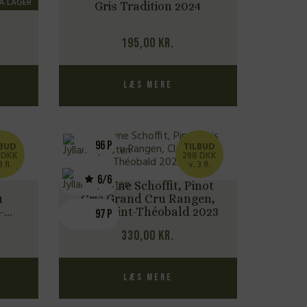
PÅ LAGER
4
Gris Tradition 2024
195,00
kr.
Læs mere
96 P
LBUD
TILBUD
 DKK
298 DKK
3 fl.
v. 3 fl.
6/6
Domaine Schoffit, Pinot
u
Gris Grand Cru Rangen,
-
Clos Saint-Théobald 2023
97 P
330,00
kr.
Læs mere