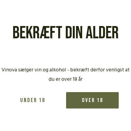
215,00
kr.
215,00
kr.
Bekræft din alder
Læs mere
Læs mere
91 P
91 P
TI
245
Domaine Hurst, HONO
v. 
2021
Domaine Hurst, Pin
Vinova sælger vin og alkohol - bekræft derfor venligst at
Noir “Coeur du Drag
2022
du er over 18 år
260,00
kr.
405,00
kr.
Under 18
Over 18
Læs mere
Læs mere