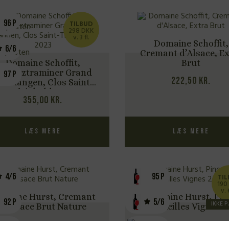
96 P
TILBUD
298 DKK
v. 3 fl.
Domaine Schoffit,
6/6
Cremant d’Alsace, Ex
Domaine Schoffit,
Brut
ewürztraminer Grand
97 P
222,50
kr.
ru Rangen, Clos Saint-
Théobald 2023
355,00
kr.
Læs mere
Læs mere
4/6
95 P
TI
190
v. 
maine Hurst, Cremant
Domaine Hurst, Pin
92 P
5/6
IKKE 
d’Alsace Brut Nature
Gris Vieilles Vignes 
5/6
5/6