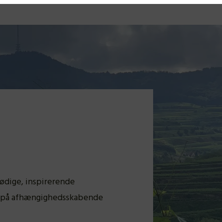
lødige, inspirerende
ud på afhængighedsskabende