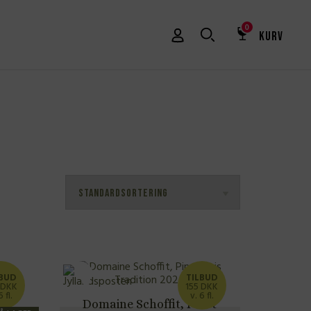
0
KURV
LBUD
TILBUD
 DKK
155 DKK
6 fl.
v. 6 fl.
Domaine Schoffit, Pinot