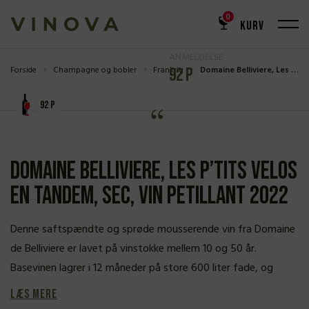
0
KURV
ANMELDELSE
Forside
Champagne og bobler
Frankrig
Domaine Belliviere, Les P’tits Velos en Tandem, Sec, Vin Petillant 2022
92 P
92 P
Domaine Belliviere, Les P’tits Velos
en Tandem, Sec, Vin Petillant 2022
Denne saftspændte og sprøde mousserende vin fra Domaine
de Belliviere er lavet på vinstokke mellem 10 og 50 år.
Basevinen lagrer i 12 måneder på store 600 liter fade, og
Læs mere