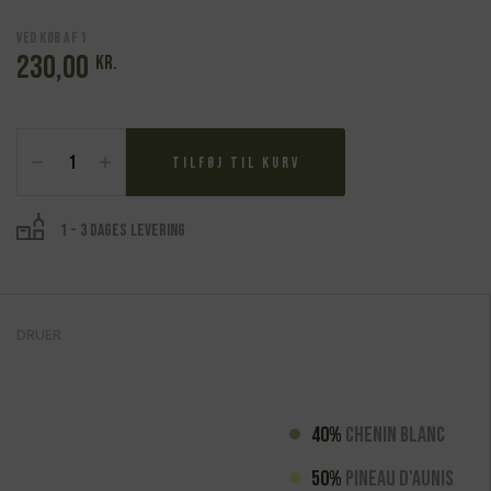
Ved køb af 1
230,00
kr.
Domaine
Belliviere,
Tilføj til kurv
Les
P'tits
Velos
1 - 3 dages levering
en
Tandem,
Sec,
Vin
Petillant
DRUER
2022
antal
40%
Chenin Blanc
50%
Pineau d'Aunis