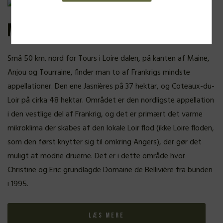
Mere om Domaine de Bellivière
Små 50 km. nord for Tours i Loire dalen, på kanten af Maine,
Anjou og Tourraine, finder man to af Frankrigs mindste
appellationer. Den ene Jasnières på 37 hektar, og Coteaux-du-
Loir på cirka 48 hektar. Området er den nordligste appellation
i den vestlige del af Frankrig, og det er primært det varme
mikroklima der skabes af den lokale Loir flod (ikke Loire floden,
som den først knytter sig til omkring Angers), der gør det
muligt at modne druerne. Det er i dette område hvor
Christine og Eric grundlagde Domaine de Bellivière fra bunden
i 1995.
Læs mere