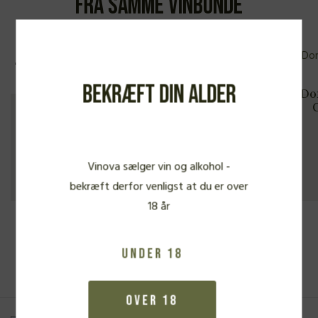
Fra samme vinbonde
94 P
Bekræft din alder
Domaine Belliviere, Hommage a
Dom
Louis Derré, Coteaux du Loir
Rouge 2022
MEDIUM RØDVIN
405,00
kr.
Vinova sælger vin og alkohol -
bekræft derfor venligst at du er over
18 år
Se alle vine
Under 18
Over 18