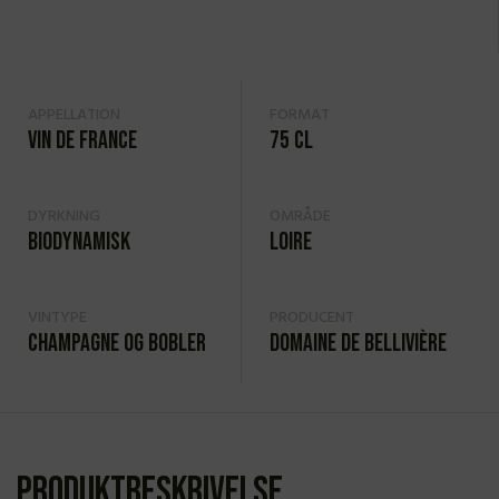
APPELLATION
FORMAT
Vin de France
75 cl
DYRKNING
OMRÅDE
Biodynamisk
Loire
VINTYPE
PRODUCENT
Champagne og bobler
Domaine de Bellivière
Produktbeskrivelse