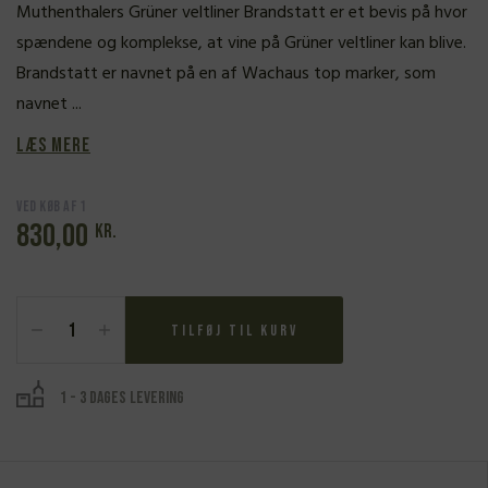
Muthenthalers Grüner veltliner Brandstatt er et bevis på hvor
spændene og komplekse, at vine på Grüner veltliner kan blive.
Brandstatt er navnet på en af Wachaus top marker, som
navnet ...
Læs mere
Ved køb af 1
830,00
kr.
Martin
Muthenthaler,
Tilføj til kurv
Grüner
Veltliner
Ried
1 - 3 dages levering
Brandstatt
2022
antal