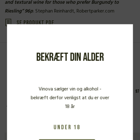
and textural wine for those who prefer Burgundy to
Riesling” 96p
. Stephan Reinhardt, Robertparker.com
Se produkt PDF
Bekræft din alder
Fra samme vinbonde
Vinova sælger vin og alkohol -
97 P
bekræft derfor venligst at du er over
18 år
Under 18