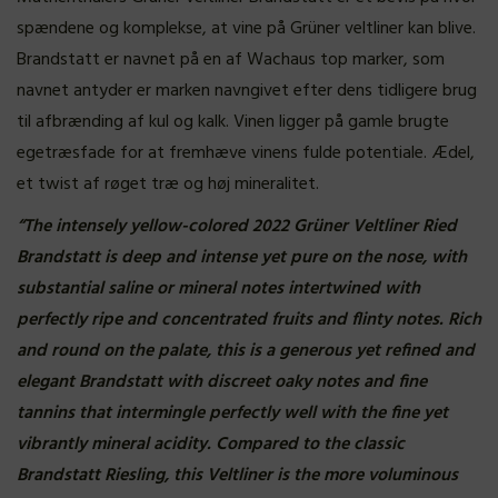
spændene og komplekse, at vine på Grüner veltliner kan blive.
Brandstatt er navnet på en af Wachaus top marker, som
navnet antyder er marken navngivet efter dens tidligere brug
til afbrænding af kul og kalk. Vinen ligger på gamle brugte
egetræsfade for at fremhæve vinens fulde potentiale. Ædel,
et twist af røget træ og høj mineralitet.
“The intensely yellow-colored 2022 Grüner Veltliner Ried
Brandstatt is deep and intense yet pure on the nose, with
substantial saline or mineral notes intertwined with
perfectly ripe and concentrated fruits and flinty notes. Rich
and round on the palate, this is a generous yet refined and
elegant Brandstatt with discreet oaky notes and fine
tannins that intermingle perfectly well with the fine yet
vibrantly mineral acidity. Compared to the classic
Brandstatt Riesling, this Veltliner is the more voluminous