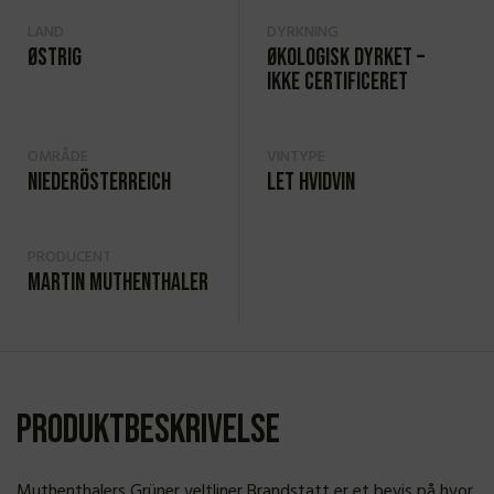
LAND
DYRKNING
Østrig
Økologisk dyrket –
ikke certificeret
OMRÅDE
VINTYPE
Niederösterreich
Let hvidvin
PRODUCENT
Martin Muthenthaler
Produktbeskrivelse
Muthenthalers Grüner veltliner Brandstatt er et bevis på hvor