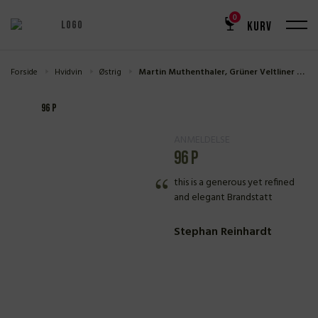
0
KURV
Forside
Hvidvin
Østrig
Martin Muthenthaler, Grüner Veltliner Ried Brandstatt 2022
96 P
ANMELDELSE
96 P
this is a generous yet refined
and elegant Brandstatt
Stephan Reinhardt