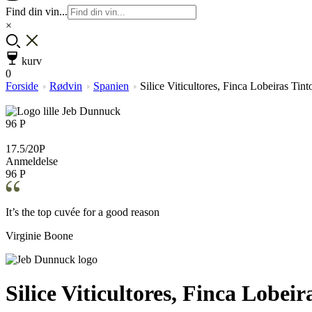
Find din vin...
×
kurv
0
Forside
Rødvin
Spanien
Silice Viticultores, Finca Lobeiras Tin
96 P
17.5/20P
Anmeldelse
96 P
It’s the top cuvée for a good reason
Virginie Boone
Silice Viticultores, Finca Lobeir