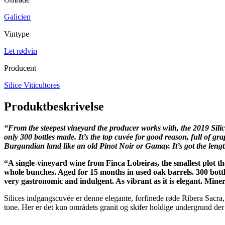
Galicien
Vintype
Let rødvin
Producent
Silice Viticultores
Produktbeskrivelse
“From the steepest vineyard the producer works with, the 2019 Sili
only 300 bottles made. It’s the top cuvée for good reason, full of g
Burgundian land like an old Pinot Noir or Gamay. It’s got the leng
“A single-vineyard wine from Finca Lobeiras, the smallest plot the
whole bunches. Aged for 15 months in used oak barrels. 300 bottl
very gastronomic and indulgent. As vibrant as it is elegant. Minera
Silices indgangscuvée er denne elegante, forfinede røde Ribera Sacra,
tone. Her er det kun områdets granit og skifer holdige undergrund der