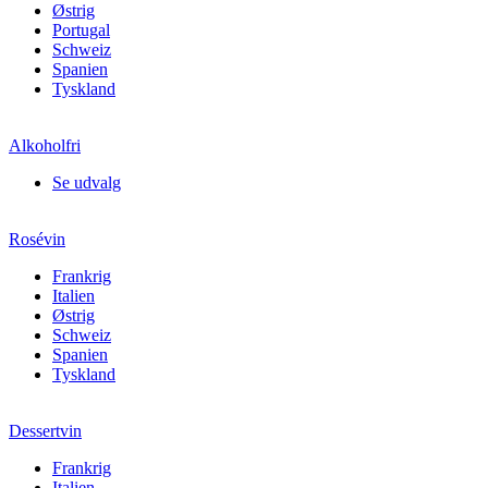
Østrig
Portugal
Schweiz
Spanien
Tyskland
Alkoholfri
Se udvalg
Rosévin
Frankrig
Italien
Østrig
Schweiz
Spanien
Tyskland
Dessertvin
Frankrig
Italien