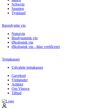
Schweiz
Spanien
Tyskland
Bæredygtig vin
Naturvin
Biodynamisk vin
Økologisk vin
Økologisk vin - ikke certificeret
Temakasser
Udvalgte temakasser
Gavekort
Vinbønder
Artikler
Om Vinova
Tilbud