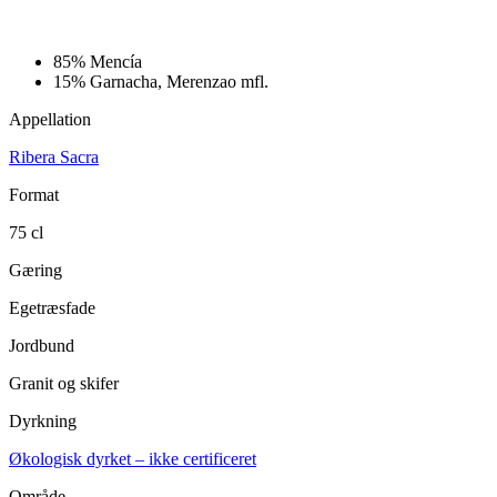
85%
Mencía
15%
Garnacha, Merenzao mfl.
Appellation
Ribera Sacra
Format
75 cl
Gæring
Egetræsfade
Jordbund
Granit og skifer
Dyrkning
Økologisk dyrket – ikke certificeret
Område