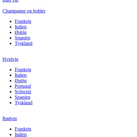
Champagne og bobler
Frankrig
Italien
Østrig
Spanien
Tyskland
Hvidvin
Frankrig
Italien
Østrig
Portugal
Schweiz
Spanien
Tyskland
Rødvin
Frankrig
Italien