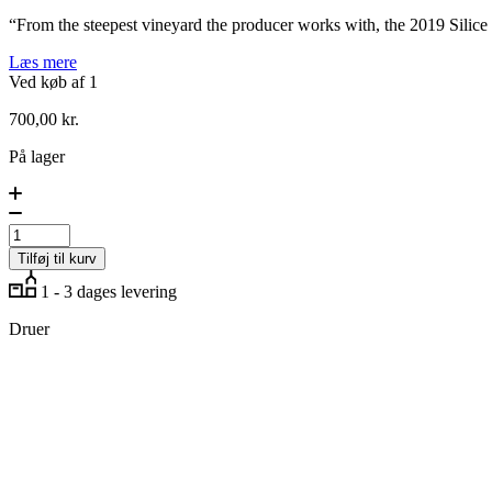
“From the steepest vineyard the producer works with, the 2019 Silic
Læs mere
Ved køb af 1
700,00
kr.
På lager
Silice
Viticultores,
Finca
Lobeiras
Tilføj til kurv
Tinto
2019
1 - 3 dages levering
antal
Druer