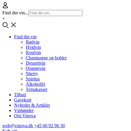
Find din vin...
×
Find din vin
Rødvin
Hvidvin
Rosévin
Champagne og bobler
Dessertvin
Orangevin
Sherry
Spiritus
Alkoholfri
Temakasser
Tilbud
Gavekort
Nyheder & Artikler
Vinbønder
Om Vinova
web@vinova.dk
+45 60 92 96 30
Køb vin