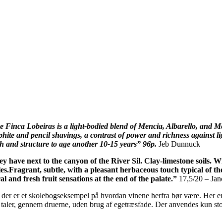
ce Finca Lobeiras is a light-bodied blend of Mencia, Albarello, and
raphite and pencil shavings, a contrast of power and richness against 
th and structure to age another 10-15 years” 96p.
Jeb Dunnuck
y have next to the canyon of the River Sil. Clay-limestone soils. Wi
es.
Fragrant, subtle, with a pleasant herbaceous touch typical of th
l and fresh fruit sensations at the end of the palate.”
17,5/20 – Jan
 der er et skolebogseksempel på hvordan vinene herfra bør være. Her er 
 taler, gennem druerne, uden brug af egetræsfade. Der anvendes kun stor