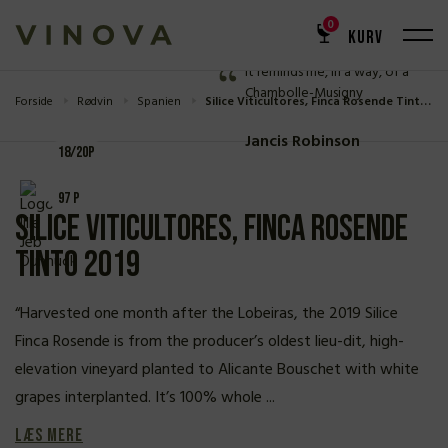
0
KURV
ANMELDELSE
It reminds me, in a way, of a
Chambolle-Musigny
Forside
Rødvin
Spanien
Silice Viticultores, Finca Rosende Tinto 2019
Jancis Robinson
18/20P
97 P
Silice Viticultores, Finca Rosende
Tinto 2019
“Harvested one month after the Lobeiras, the 2019 Silice
Finca Rosende is from the producer’s oldest lieu-dit, high-
elevation vineyard planted to Alicante Bouschet with white
grapes interplanted. It’s 100% whole ...
Læs mere