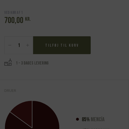
Ved køb af 1
700,00
kr.
Silice
Viticultores,
Tilføj til kurv
Finca
Rosende
Tinto
1 - 3 dages levering
2019
antal
DRUER
85%
Mencía