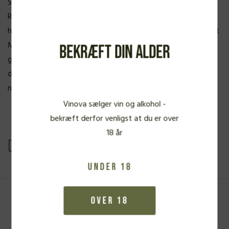
Silices indgangscuvée er denne elegante, forfinede røde
Ribera Sacra, der er et skolebogseksempel på hvordan vinene
herfra bør være. Her er på én gang intensitet og lethed, tilsat
Mencía druens svagt urtede tone. Her er det kun områdets
Bekræft din alder
granit og skifer holdige undergrund der taler, gennem
druerne, uden brug af egetræsfade. Der anvendes kun store
neutrale foudres og cementtanke til lagring af vinen.
Vinova sælger vin og alkohol -
bekræft derfor venligst at du er over
18 år
Se produkt PDF
Under 18
Over 18
Fra samme vinbonde