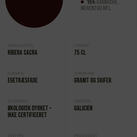
15%
Garnacha,
Merenzao mfl.
APPELLATION
FORMAT
Ribera Sacra
75 cl
GÆRING
JORDBUND
Egetræsfade
Granit og skifer
DYRKNING
OMRÅDE
Økologisk dyrket –
Galicien
ikke certificeret
VINTYPE
PRODUCENT