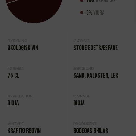
10%
Grenache
5%
Viura
DYRKNING
GÆRING
Økologisk vin
Store egetræsfade
FORMAT
JORDBUND
75 cl
Sand, kalksten, ler
APPELLATION
OMRÅDE
Rioja
Rioja
VINTYPE
PRODUCENT
Kraftig rødvin
Bodegas Bhilar