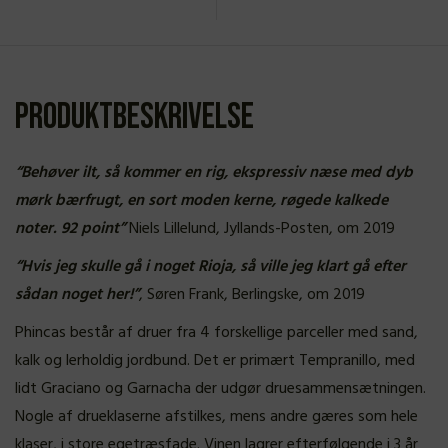
Produktbeskrivelse
“Behøver ilt, så kommer en rig, ekspressiv næse med dyb
mørk bærfrugt, en sort moden kerne, røgede kalkede
noter. 92 point”
Niels Lillelund, Jyllands-Posten, om 2019
“Hvis jeg skulle gå i noget Rioja, så ville jeg klart gå efter
sådan noget her!”
, Søren Frank, Berlingske, om 2019
Phincas består af druer fra 4 forskellige parceller med sand,
kalk og lerholdig jordbund. Det er primært Tempranillo, med
lidt Graciano og Garnacha der udgør druesammensætningen.
Nogle af drueklaserne afstilkes, mens andre gæres som hele
klaser, i store egetræsfade. Vinen lagrer efterfølgende i 3 år