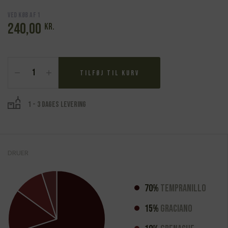
Ved køb af 1
240,00
kr.
Bodegas
Bhilar,
Tilføj til kurv
Phincas
Rioja
2020
1 - 3 dages levering
antal
DRUER
70%
Tempranillo
15%
Graciano