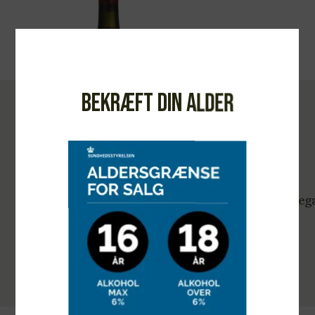
Bekræft din alder
era
Bodegas Bhilar, Phinca Lali 2019
KRAFTIG RØDVIN
450,00
kr.