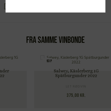
Se produkt PDF
Fra samme vinbonde
93 P
Salwey, Käslerberg 1G
Spätburgunder 2022
LET RØDVIN
375,00
kr.