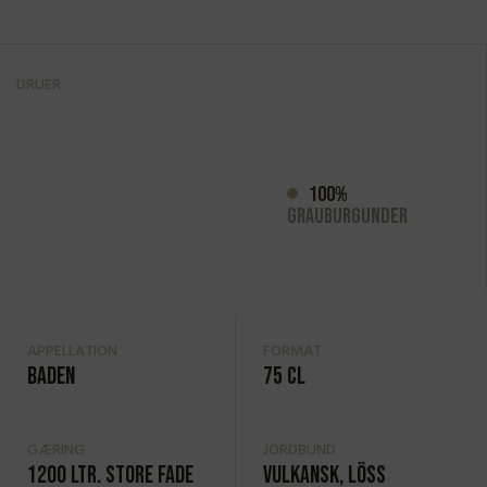
DRUER
100%
Grauburgunder
APPELLATION
FORMAT
Baden
75 cl
GÆRING
JORDBUND
1200 ltr. store fade
Vulkansk, Löss