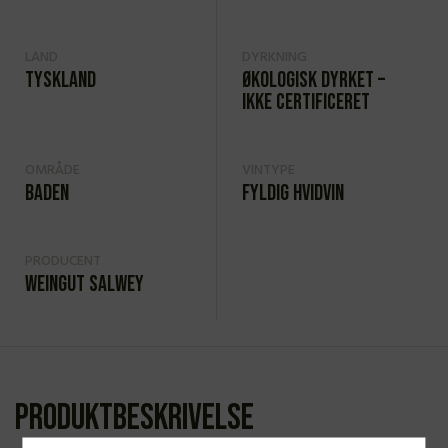
LAND
DYRKNING
Tyskland
Økologisk dyrket –
ikke certificeret
OMRÅDE
VINTYPE
Baden
Fyldig hvidvin
PRODUCENT
Weingut Salwey
Produktbeskrivelse