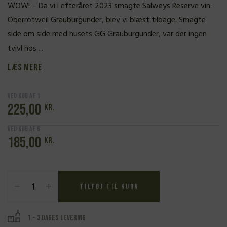
WOW! – Da vi i efteråret 2023 smagte Salweys Reserve vin:
Oberrotweil Grauburgunder, blev vi blæst tilbage. Smagte
side om side med husets GG Grauburgunder, var der ingen
tvivl hos ...
Læs mere
Ved køb af 1
225,00
kr.
Ved køb af 6
185,00
kr.
Salwey,
Grauburgunder,
Tilføj til kurv
Oberrotweil
2022
antal
1 - 3 dages levering